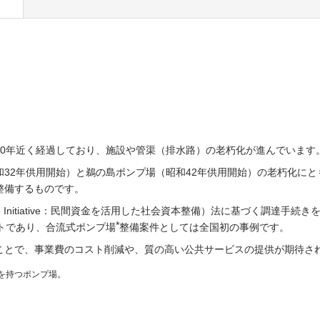
70年近く経過しており、施設や管渠（排水路）の老朽化が進んでいます
32年供用開始）と鵜の島ポンプ場（昭和42年供用開始）の老朽化に
整備するものです。
inance Initiative：民間資金を活用した社会資本整備）法に基づく調
*
トであり、合流式ポンプ場
整備案件としては全国初の事例です。
ことで、事業費のコスト削減や、質の高い公共サービスの提供が期待さ
を持つポンプ場。