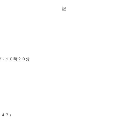
記
時～１０時２０分
－４７）