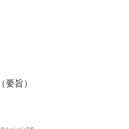
（要旨）
プのミッションです。