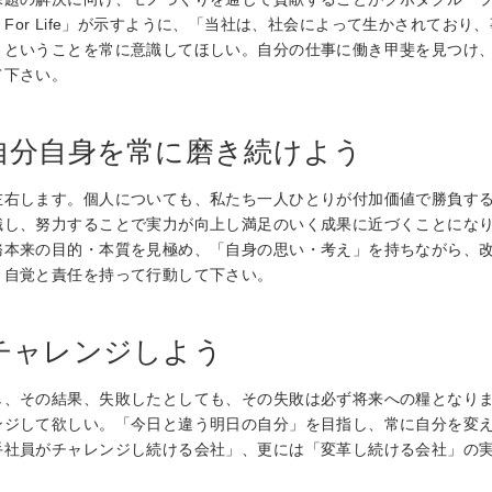
th, For Life」が示すように、「当社は、社会によって生かされて
」ということを常に意識してほしい。自分の仕事に働き甲斐を見つけ
て下さい。
自分自身を常に磨き続けよう
左右します。個人についても、私たち一人ひとりが付加価値で勝負す
識し、努力することで実力が向上し満足のいく成果に近づくことにな
務本来の目的・本質を見極め、「自身の思い・考え」を持ちながら、
う自覚と責任を持って行動して下さい。
チャレンジしよう
し、その結果、失敗したとしても、その失敗は必ず将来への糧となり
ンジして欲しい。「今日と違う明日の自分」を目指し、常に自分を変
手社員がチャレンジし続ける会社」、更には「変革し続ける会社」の