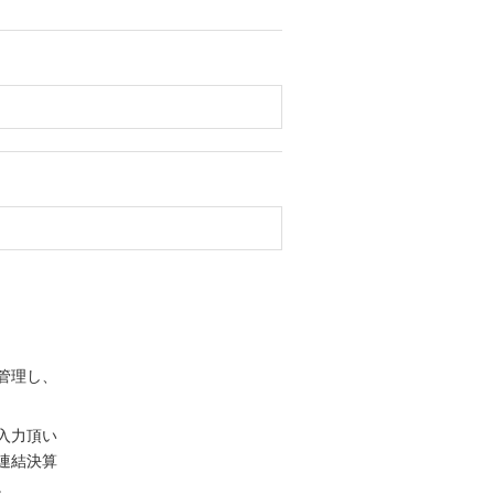
管理し、
入力頂い
連結決算
。