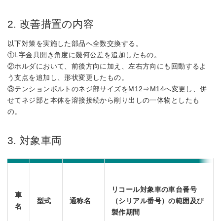
2. 改善措置の内容
以下対策を実施した部品へ全数交換する。
①L字金具開き角度に幾何公差を追加したもの。
②ホルダにおいて、前後方向に加え、左右方向にも回動するよ
う支点を追加し、形状変更したもの。
③テンションボルトのネジ部サイズをM12⇒M14へ変更し、併
せてネジ部と本体を溶接接続から削り出しの一体物としたも
の。
3. 対象車両
リコール対象車の車台番号
車
型式
通称名
（シリアル番号）の範囲及び
名
製作期間