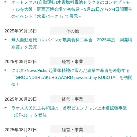
オートノマス(自動運転)水素燃料電池トラクタのコンセプトモ
デルを大阪・関西万博会場で初披露～9月22日からの4日間開催
のイベント「水素パーク!!」で展示～
2025年09月16日
その他
無人自動運転コンバインが農業食料工学会 2025年度「開発特
別賞」を受賞
2025年09月02日
経営・事業
クボタ×NewsPicks 起業家精神に富んだ農業生産者を表彰する
「GROUNDBREAKERS AWARD powered by KUBOTA」を初開
催！
2025年08月29日
経営・事業
ラオス人民民主共和国の「首都ビエンチャン上水道拡張事業
（CP-1）」を受注
2025年08月27日
経営・事業