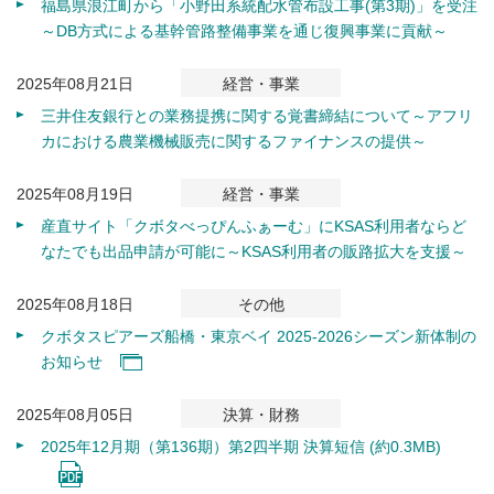
福島県浪江町から「小野田系統配水管布設工事(第3期)」を受注
～DB方式による基幹管路整備事業を通じ復興事業に貢献～
2025年08月21日
経営・事業
三井住友銀行との業務提携に関する覚書締結について～アフリ
カにおける農業機械販売に関するファイナンスの提供～
2025年08月19日
経営・事業
産直サイト「クボタべっぴんふぁーむ」にKSAS利用者ならど
なたでも出品申請が可能に～KSAS利用者の販路拡大を支援～
2025年08月18日
その他
クボタスピアーズ船橋・東京ベイ 2025-2026シーズン新体制の
お知らせ
2025年08月05日
決算・財務
2025年12月期（第136期）第2四半期 決算短信 (約0.3MB)