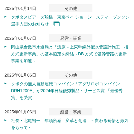
2025年01月14日
その他
クボタスピアーズ船橋・東京ベイ ショーン・スティーブンソン
選手入団のお知らせ
2025年01月07日
経営・事業
岡山県倉敷市水道局と「浅原－上東幹線外配水管設計施工一括
方式更新事業」の基本協定を締結～DB 方式で基幹管路の更新
事業を加速～
2025年01月06日
その他
クボタの無人自動運転コンバイン「アグリロボコンバイン
DRH1200A」が2024年日経優秀製品・サービス賞 「最優秀
賞」を受賞
2025年01月06日
経営・事業
社長・北尾裕一 年頭所感 変革と創造 ～変わる覚悟と勇気
をもって～