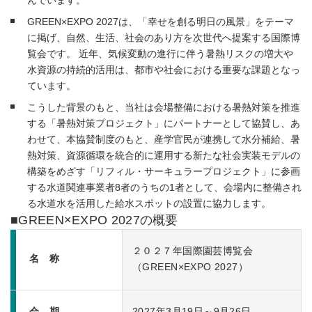
んでいます。
GREEN×EXPO 2027は、「幸せを創る明日の風景」をテーマ
に掲げ、自然、生活、社会のあり方を次世代へ提案する国際博
覧会です。 近年、気候変動の進行に伴う暑熱リスクの増大や
水資源の持続的活用は、都市や社会における重要な課題となっ
ています。
こうした背景のもと、当社は会場整備における暑熱対策を推進
する「暑熱対策プロジェクト」にパートナーとして協賛し、あ
わせて、本協賛制度のもと、産学官民が連携して水分補給、暑
熱対策、資源循環を統合的に運用する新たな社会実装モデルの
構築をめざす「リフィル・サーキュラープロジェクト」に参画
する水道関連事業者8者のうちの1者として、会場内に整備され
る水道水を活用した給水スポットの設置に協力します。
■GREEN×EXPO 2027の概要
２０２７年国際園芸博覧会
名 称
（GREEN×EXPO 2027）
会 期
2027年3月19日～9月26日