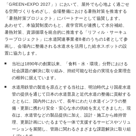
「GREEN×EXPO 2027」）において、屋外でも心地よく過ごせ
る空間づくりをめざし、会場整備における暑熱対策を推進する
「暑熱対策プロジェクト」にパートナーとして協賛します。
あわせて、本協賛制度のもと、産学官民が連携して水分補給、
暑熱対策、資源循環を統合的に推進する「リフィル・サーキュ
ラープロジェクト」に水道関連事業者8者のうちの1者として参
画し、会場内に整備される水道水を活用した給水スポットの設
置に協力します。
当社は1890年の創業以来、「食料・水・環境」分野における
社会課題の解決に取り組み、持続可能な社会の実現を企業理念
の根幹に据えています。
水道用鉄管の製造を原点とする当社は、明治時代より国産水道
管の提供を通じて日本の水道普及と近代水道の整備に貢献する
とともに、国内外において、長年にわたり水道インフラの整
備・更新に携わり安全・安心な水の供給を支えてきました。現
在は、水道管などの製品提供に加え、設計・施工から維持管
理、更新計画にいたるまでを一体で支援するサービスやソリュ
ーションを展開し、管路に関わるさまざまな課題解決に取り組