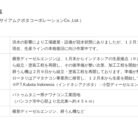
点
,Ltd.（サイアムクボタコーポレーションCo.,Ltd.）
洪水の影響により工場建屋・設備が冠水状態にありましたが、１２月
現在、生産ラインの本格復旧に向け作業中です。
横形ディーゼルエンジンは、１月末からインドネシアの生産拠点（※
ら組立・塗装工程を再開し、その後準備が整い次第、加工工程を開始
耕うん機は２月９日から組立・塗装工程を再開しております。準備が
ロータリはアマタナコン事業所に移管し、１２月末から生産を開始し
※P.T.Kubota Indonesia（インドネシアクボタ）：小型ディーゼ
パトゥムタニー県ナワナコン工業団地
（バンコク市中心部より北北東へ約４５ｋｍ）
横形ディーゼルエンジン、耕うん機など