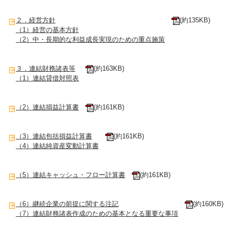
２．経営方針
(約135KB)
（1）経営の基本方針
（2）中・長期的な利益成長実現のための重点施策
３．連結財務諸表等
(約163KB)
（1）連結貸借対照表
（2）連結損益計算書
(約161KB)
（3）連結包括損益計算書
(約161KB)
（4）連結純資産変動計算書
（5）連結キャッシュ・フロー計算書
(約161KB)
（6）継続企業の前提に関する注記
(約160KB)
（7）連結財務諸表作成のための基本となる重要な事項