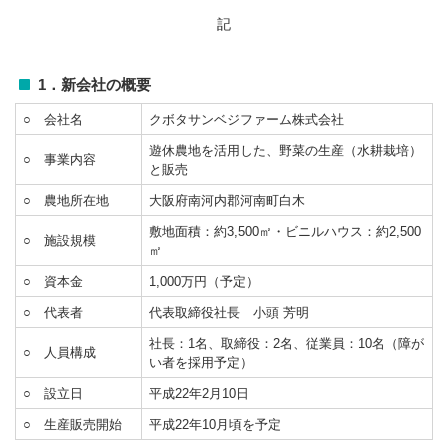
記
1．新会社の概要
○ 会社名
クボタサンベジファーム株式会社
遊休農地を活用した、野菜の生産（水耕栽培）
○ 事業内容
と販売
○ 農地所在地
大阪府南河内郡河南町白木
敷地面積：約3,500㎡・ビニルハウス：約2,500
○ 施設規模
㎡
○ 資本金
1,000万円（予定）
○ 代表者
代表取締役社長 小頭 芳明
社長：1名、取締役：2名、従業員：10名（障が
○ 人員構成
い者を採用予定）
○ 設立日
平成22年2月10日
○ 生産販売開始
平成22年10月頃を予定