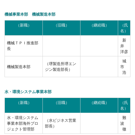
機械事業本部 機械製造本部
（新職）
（旧職）
（継続職）
（氏
名）
新
機械ＴＰＩ推進部
井
長
洋彦
城
（堺製造所堺エン
機械製造本部
市
ジン製造部長）
浩
水・環境システム事業本部
（新職）
（旧職）
（継続職）
（氏
名）
水・環境システム
難
（水ビジネス営業
事業本部海外プロ
波
部長）
ジェクト管理部
徹