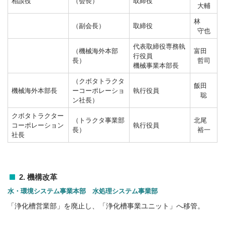
相談役
（会長）
取締役
大輔
林
（副会長）
取締役
守也
代表取締役専務執
（機械海外本部
富田
行役員
長）
哲司
機械事業本部長
（クボタトラクタ
飯田
機械海外本部長
ーコーポレーショ
執行役員
聡
ン社長）
クボタトラクター
（トラクタ事業部
北尾
コーポレーション
執行役員
長）
裕一
社長
2. 機構改革
水・環境システム事業本部 水処理システム事業部
「浄化槽営業部」を廃止し、「浄化槽事業ユニット」へ移管。