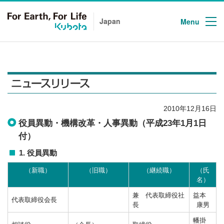
次のリンクより、本文、このサイトの共通メニューに移動します。
Japan
Menu
2010年12月16日
役員異動・機構改革・人事異動（平成23年1月1日
付）
1. 役員異動
（新職）
（旧職）
（継続職）
（氏
名）
兼 代表取締役社
益本
代表取締役会長
長
康男
幡掛