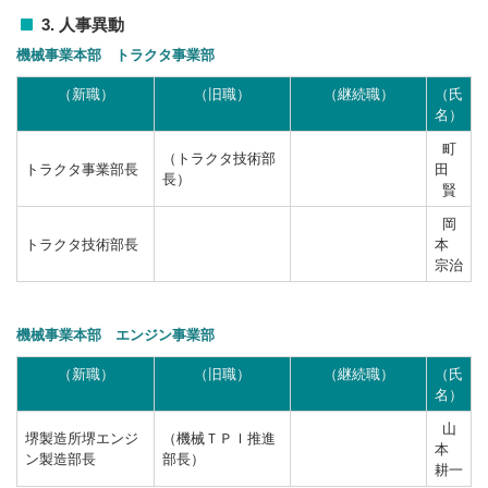
3. 人事異動
機械事業本部 トラクタ事業部
（新職）
（旧職）
（継続職）
（氏
名）
町
（トラクタ技術部
トラクタ事業部長
田
長）
賢
岡
トラクタ技術部長
本
宗治
機械事業本部 エンジン事業部
（新職）
（旧職）
（継続職）
（氏
名）
山
堺製造所堺エンジ
（機械ＴＰＩ推進
本
ン製造部長
部長）
耕一