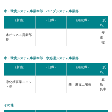
水・環境システム事業本部 パイプシステム事業部
（新職）
（旧職）
（継続職）
（氏
名）
安
水ビジネス営業部
達
長
徹
水・環境システム事業本部 水処理システム事業部
（新職）
（旧職）
（継続職）
（氏
名）
真
浄化槽事業ユニッ
兼 滋賀工場長
島
ト長
良幸
その他