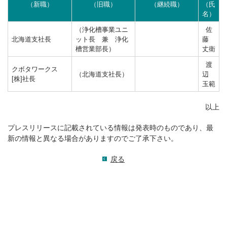
（新職）
（旧職）
（継続職）
（氏
名）
（浄化槽事業ユニ
佐
北海道支社長
ット長 兼 浄化
藤
槽営業部長）
丈衛
渡
クボタワークス
（北海道支社長）
辺
[株]社長
玉範
以上
プレスリリースに記載されている情報は発表時のものであり、最
新の情報と異なる場合がありますのでご了承下さい。
戻る