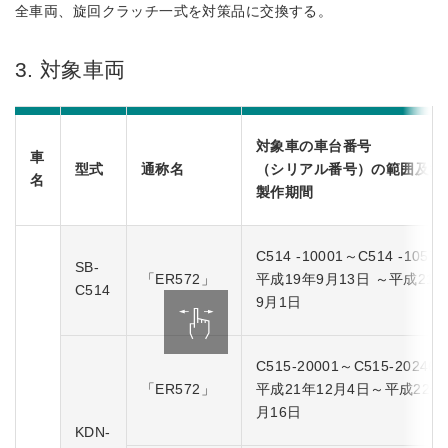
全車両、旋回クラッチ一式を対策品に交換する。
3. 対象車両
対象車の車台番号
車
型式
通称名
（シリアル番号）の範囲及び
名
製作期間
C514 -10001～C514 -10573
SB-
「ER572」
平成19年9月13日 ～平成21
C514
9月1日
C515-20001～C515-20246
「ER572」
平成21年12月4日～平成22年
月16日
KDN-