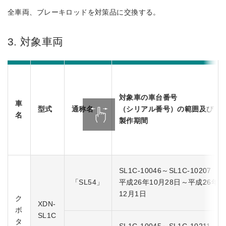
全車両、ブレーキロッドを対策品に交換する。
3. 対象車両
対象車の車台番号
車
型式
通称名
（シリアル番号）の範囲及び
名
製作期間
SL1C-10046～SL1C-10207
「SL54」
平成26年10月28日～平成26年
12月1日
ク
XDN-
ボ
SL1C
タ