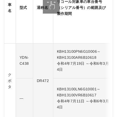
リコール対象車の車台番号
車
型式
通称名
（シリアル番号）の範囲及び
名
製作期間
KBH13100PN6G10006～
YDN-
KBH13100AR6B10618
C438
令和4年7月19日 ～令和6年3月
4日
ク
ボ
DR472
タ
KBH13100LN6G10001～
KBH13100VR6B10617
―
令和4年7月11日 ～令和6年3月
4日