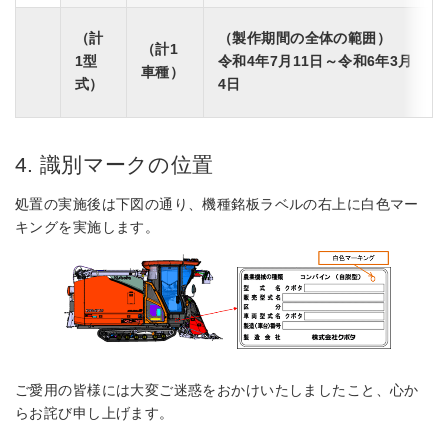
（計
（製作期間の全体の範囲）
（計1
1型
令和4年7月11日～令和6年3月
車種）
式）
4日
4. 識別マークの位置
処置の実施後は下図の通り、機種銘板ラベルの右上に白色マー
キングを実施します。
ご愛用の皆様には大変ご迷惑をおかけいたしましたこと、心か
らお詫び申し上げます。