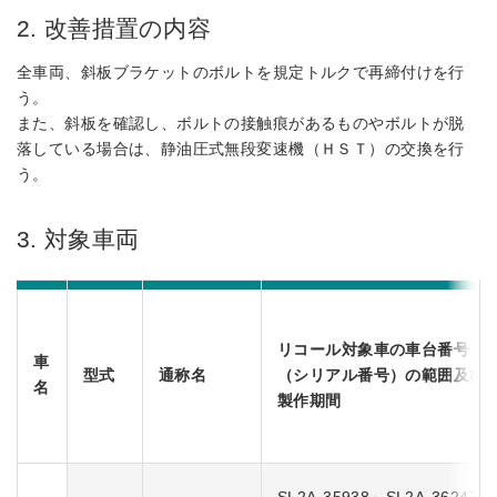
2. 改善措置の内容
全車両、斜板ブラケットのボルトを規定トルクで再締付けを行
う。
また、斜板を確認し、ボルトの接触痕があるものやボルトが脱
落している場合は、静油圧式無段変速機（ＨＳＴ）の交換を行
う。
3. 対象車両
リコール対象車の車台番号
車
型式
通称名
（シリアル番号）の範囲及び
名
製作期間