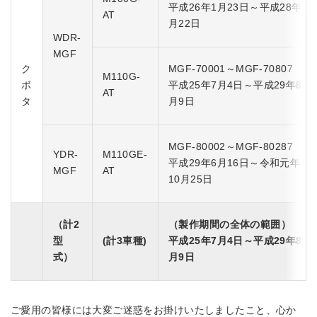
平成26年1月23日～平成28年3
AT
月22日
WDR-
MGF
ク
MGF-70001～MGF-70807
M110G-
ボ
平成25年7月4日～平成29年8
AT
タ
月9日
MGF-80002～MGF-80287
YDR-
M110GE-
平成29年6月16日～令和元年
MGF
AT
10月25日
（計2
（製作期間の全体の範囲）
型
(計3車種)
平成25年7月4日～平成29年8
式）
月9日
ご愛用の皆様には大変ご迷惑をお掛けいたしましたこと、心か