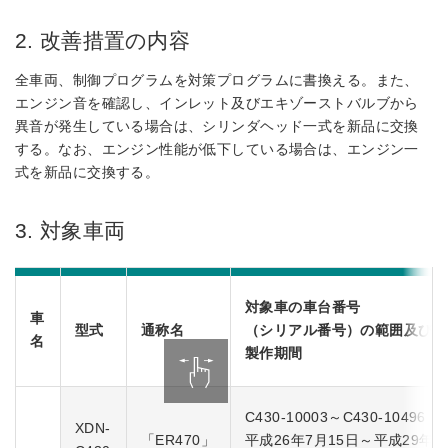
2. 改善措置の内容
全車両、制御プログラムを対策プログラムに書換える。また、
エンジン音を確認し、インレット及びエキゾーストバルブから
異音が発生している場合は、シリンダヘッド一式を新品に交換
する。なお、エンジン性能が低下している場合は、エンジン一
式を新品に交換する。
3. 対象車両
対象車の車台番号
車
型式
通称名
（シリアル番号）の範囲及び
名
製作期間
C430-10003～C430-10496
XDN-
「ER470」
平成26年7月15日～平成29年1