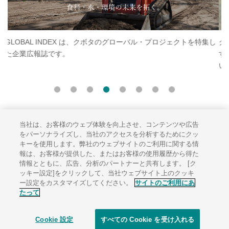
ロジェクトを特集し
クボタラグビー部「クボタスピアーズ」のオフィシャ
す。スピアーズの最新情報、選手紹介、試合速報など
います。
当社は、お客様のウェブ体験を向上させ、コンテンツや広告
サイトのご利用にあたって
をパーソナライズし、当社のアクセスを分析するためにクッ
キーを使用します。弊社のウェブサイトのご利用に関する情
ソーシャルメディアポリシー
報は、お客様が提供した、またはお客様の使用履歴から得た
個人情報保護方針
情報とともに、広告、分析のパートナーと共有します。 [ク
ッキー設定]をクリックして、当社ウェブサイト上のクッキ
サイトマップ
ー設定をカスタマイズしてください。
サイトのご利用にあ
たって
Cookie 設定
すべての Cookie を受け入れる
© 1996-
2026 KUBOTA Corporation.