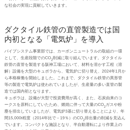
な社会の実現に貢献していきます。
ダクタイル鉄管の直管製造では国
内初となる「電気炉」を導入
パイプシステム事業部では、カーボンニュートラルの取組の一環
として、生産段階でのCO
削減に取り組んでいます。ダクタイル
2
鉄管の直管を製造する阪神工場において、材料を溶かす工程（溶
解）設備を大型のキュポラから、電気炉に切り替え、2024年1月か
ら本格稼働を開始しました。これまで、ダクタイル鉄管の異形管
等の製造で電気炉は使われていましたが、生産量の多い直管の製
造では国内初となります。
キュポラは、設備が大型で投資費用が高く、また、石炭由来のコ
ークスを原料にしていたため、燃焼に伴って大量のCO
ガスや粉
2
塵を排出していましたが、電気炉3基に切り替えることにより、年
間15,000t程度（2014年比で－19％）のCO
排出量の削減を見込ん
2
でいます。コンパクトな施設となり、半自動運転により作業上の