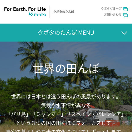
クボタグループ
クボタのたんぼ
お問い合わせ
クボタのたんぼ MENU
世界の田んぼ
世界には日本とは違う田んぼの風景があります。
気候や水事情が異なる
「バリ島」「ミャンマー」「スペイン・バレンシア」
という
３つの国の田んぼにフォーカスして、
農家の暮らしやお米の文化についてレポートします。