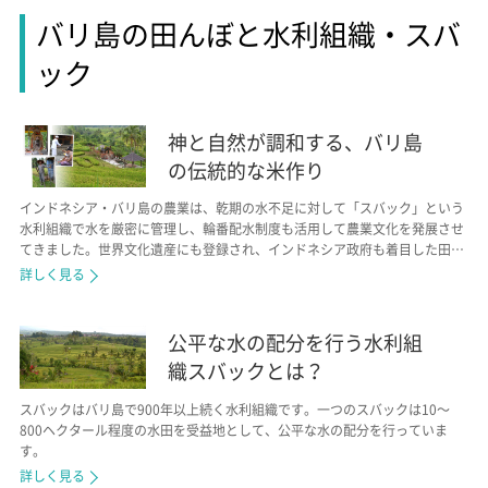
バリ島の田んぼと水利組織・スバ
ック
神と自然が調和する、バリ島
の伝統的な米作り
インドネシア・バリ島の農業は、乾期の水不足に対して「スバック」という
水利組織で水を厳密に管理し、輪番配水制度も活用して農業文化を発展させ
てきました。世界文化遺産にも登録され、インドネシア政府も着目した田ん
ぼの魅力をレポートします。
詳しく見る
公平な水の配分を行う水利組
織スバックとは？
スバックはバリ島で900年以上続く水利組織です。一つのスバックは10～
800ヘクタール程度の水田を受益地として、公平な水の配分を行っていま
す。
詳しく見る