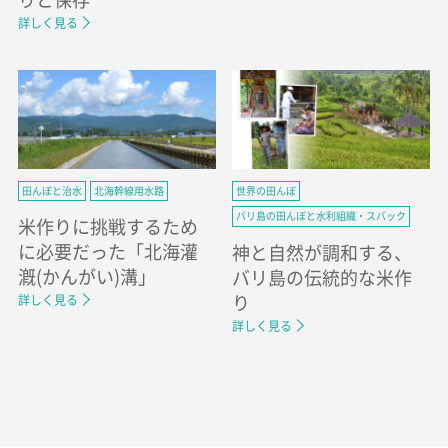
詳しく見る
田んぼと治水
北海幹線用水路
世界の田んぼ
バリ島の田んぼと水利組織・スバック
米作りに挑戦するため
に必要だった「北海灌
神と自然が調和する、
漑(かんがい)溝」
バリ島の伝統的な米作
り
詳しく見る
詳しく見る