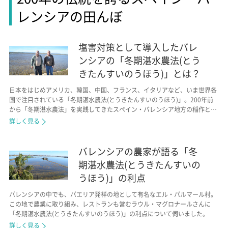
レンシアの田んぼ
塩害対策として導入したバレ
ンシアの「冬期湛水農法(とう
きたんすいのうほう)」とは？
日本をはじめアメリカ、韓国、中国、フランス、イタリアなど、いま世界各
国で注目されている「冬期湛水農法(とうきたんすいのうほう)」。200年前
から「冬期湛水農法」を実践してきたスペイン・バレンシア地方の稲作と、
食文化についてレポートします。
詳しく見る
バレンシアの農家が語る「冬
期湛水農法(とうきたんすいの
うほう)」の利点
バレンシアの中でも、パエリア発祥の地として有名なエル・パルマール村。
この地で農業に取り組み、レストランも営むラウル・マグロナールさんに
「冬期湛水農法(とうきたんすいのうほう)」の利点について伺いました。
詳しく見る