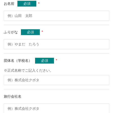
*
お名前
必須
*
ふりがな
必須
*
団体名（学校名）
必須
※正式名称でご記入ください。
旅行会社名