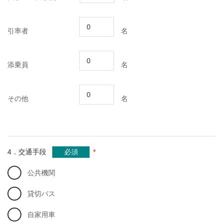
引率者
名
添乗員
名
その他
名
*
4．交通手段
必須
公共機関
貸切バス
自家用車