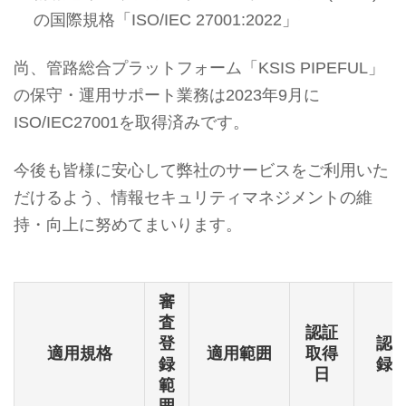
の国際規格「ISO/IEC 27001:2022」
尚、管路総合プラットフォーム「KSIS PIPEFUL」
の保守・運用サポート業務は2023年9月に
ISO/IEC27001を取得済みです。
今後も皆様に安心して弊社のサービスをご利用いた
だけるよう、情報セキュリティマネジメントの維
持・向上に努めてまいります。
審
査
認証
登
認
適用規格
適用範囲
取得
録
録
日
範