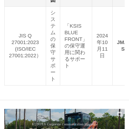
囲
シ
ス
テ
「KSIS
ム
BLUE
JIS Q
2024
の
FRONT」
27001:2023
年10
JMA
保
の保守運
(ISO/IEC
月11
S0
守
用に関わ
27001:2022）
日
サ
るサポー
ポ
ト
ー
ト