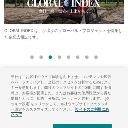
GLOBAL INDEX は、クボタのグローバル・プロジェクトを特集し
クボ
た企業広報誌です。
す。
いま
当社は、お客様のウェブ体験を向上させ、コンテンツや広告
サイトのご利用にあたって
をパーソナライズし、当社のアクセスを分析するためにクッ
キーを使用します。弊社のウェブサイトのご利用に関する情
ソーシャルメディアポリシー
報は、お客様が提供した、またはお客様の使用履歴から得た
個人情報保護方針
情報とともに、広告、分析のパートナーと共有します。 [ク
ッキー設定]をクリックして、当社ウェブサイト上のクッキ
サイトマップ
ー設定をカスタマイズしてください。
サイトのご利用にあ
たって