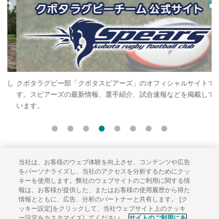
し
クボタラグビー部「クボタスピアーズ」のオフィシャルサイトで
ク
す。スピアーズの最新情報、選手紹介、試合速報などを掲載して
ト
います。
し
当社は、お客様のウェブ体験を向上させ、コンテンツや広告
サイトのご利用にあたって
をパーソナライズし、当社のアクセスを分析するためにクッ
キーを使用します。弊社のウェブサイトのご利用に関する情
ソーシャルメディアポリシー
報は、お客様が提供した、またはお客様の使用履歴から得た
個人情報保護方針
情報とともに、広告、分析のパートナーと共有します。 [ク
ッキー設定]をクリックして、当社ウェブサイト上のクッキ
サイトマップ
ー設定をカスタマイズしてください。
サイトのご利用にあ