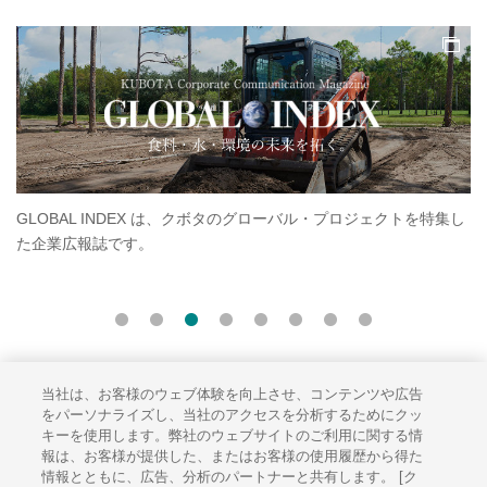
ャ
GLOBAL INDEX は、クボタのグローバル・プロジェクトを特集し
ク
た企業広報誌です。
す
い
当社は、お客様のウェブ体験を向上させ、コンテンツや広告
サイトのご利用にあたって
をパーソナライズし、当社のアクセスを分析するためにクッ
キーを使用します。弊社のウェブサイトのご利用に関する情
ソーシャルメディアポリシー
報は、お客様が提供した、またはお客様の使用履歴から得た
個人情報保護方針
情報とともに、広告、分析のパートナーと共有します。 [ク