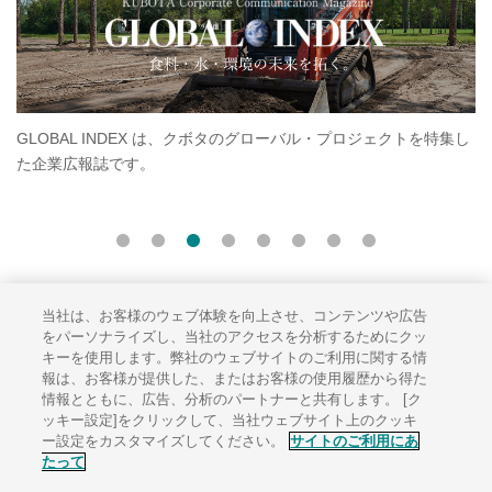
ローバル・プロジェクトを特集し
クボタラグビー部「クボタスピアーズ」の
す。スピアーズの最新情報、選手紹介、試
います。
当社は、お客様のウェブ体験を向上させ、コンテンツや広告
サイトのご利用にあたって
をパーソナライズし、当社のアクセスを分析するためにクッ
キーを使用します。弊社のウェブサイトのご利用に関する情
ソーシャルメディアポリシー
報は、お客様が提供した、またはお客様の使用履歴から得た
個人情報保護方針
情報とともに、広告、分析のパートナーと共有します。 [ク
ッキー設定]をクリックして、当社ウェブサイト上のクッキ
サイトマップ
ー設定をカスタマイズしてください。
サイトのご利用にあ
たって