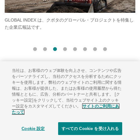
タのグローバル・プロジェクトを特集し
クボタラグビー部「クボタスピアー
す。スピアーズの最新情報、選手紹
います。
当社は、お客様のウェブ体験を向上させ、コンテンツや広告
サイトのご利用にあたって
をパーソナライズし、当社のアクセスを分析するためにクッ
キーを使用します。弊社のウェブサイトのご利用に関する情
ソーシャルメディアポリシー
報は、お客様が提供した、またはお客様の使用履歴から得た
個人情報保護方針
情報とともに、広告、分析のパートナーと共有します。 [ク
ッキー設定]をクリックして、当社ウェブサイト上のクッキ
サイトマップ
ー設定をカスタマイズしてください。
サイトのご利用にあ
たって
Cookie 設定
すべての Cookie を受け入れる
© 1996-
2026 KUBOTA Corporation.