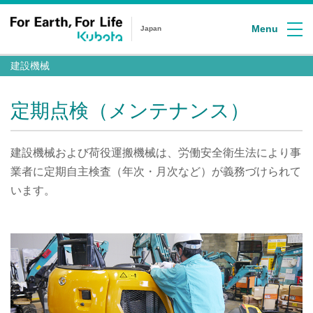
Menu
Japan
建設機械
定期点検（メンテナンス）
建設機械および荷役運搬機械は、労働安全衛生法により事
業者に定期自主検査（年次・月次など）が義務づけられて
います。