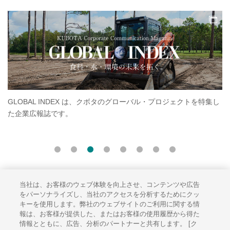
ル・プロジェクトを特集し
クボタラグビー部「クボタスピアーズ」のオフ
す。スピアーズの最新情報、選手紹介、試合速
います。
当社は、お客様のウェブ体験を向上させ、コンテンツや広告
サイトのご利用にあたって
をパーソナライズし、当社のアクセスを分析するためにクッ
キーを使用します。弊社のウェブサイトのご利用に関する情
ソーシャルメディアポリシー
報は、お客様が提供した、またはお客様の使用履歴から得た
個人情報保護方針
情報とともに、広告、分析のパートナーと共有します。 [ク