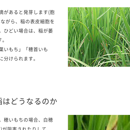
滴があると発芽します(胞
しながら、稲の表皮細胞を
。ひどい場合は、稲が萎
す。
葉いもち」「穂首いも
に分けられます。
稲はどうなるのか
。穂いもちの場合、白穂
)が阻害されたりして、