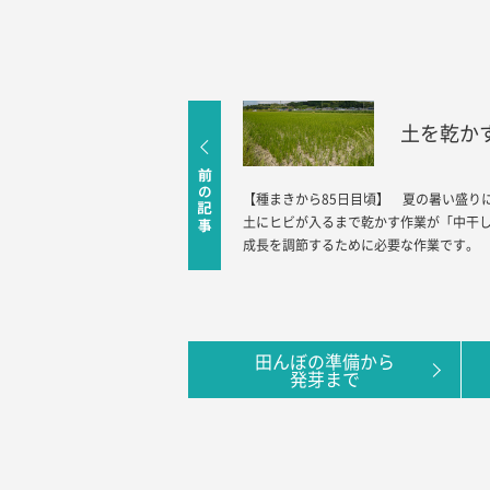
土を乾か
【種まきから85日目頃】 夏の暑い盛り
土にヒビが入るまで乾かす作業が「中干
成長を調節するために必要な作業です。
田んぼの準備から
発芽まで