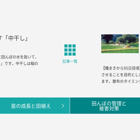
す「中干し」
に田んぼの水を抜いて、
記事一覧
し」です。中干しは稲の
【種まきから95日目頃
させることを目的とし
ます。散布のタイミン
田んぼの管理と
苗の成長と田植え
被害対策