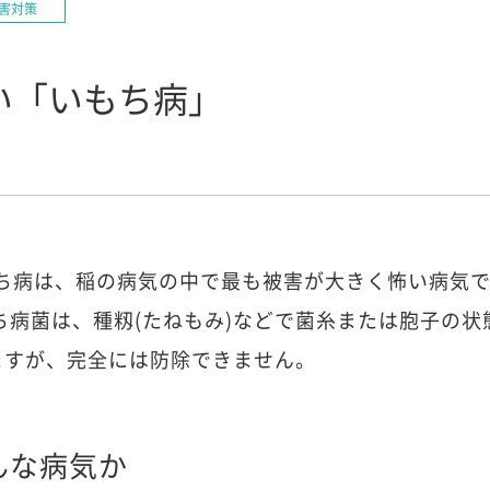
害対策
い「いもち病」
もち病は、稲の病気の中で最も被害が大きく怖い病気
ち病菌は、種籾(たねもみ)などで菌糸または胞子の状
ますが、完全には防除できません。
んな病気か