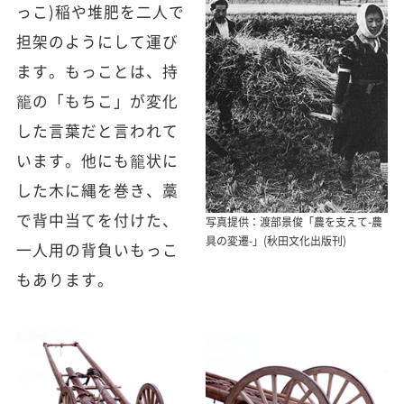
っこ)稲や堆肥を二人で
担架のようにして運び
ます。もっことは、持
籠の「もちこ」が変化
した言葉だと言われて
います。他にも籠状に
した木に縄を巻き、藁
で背中当てを付けた、
写真提供：渡部景俊「農を支えて-農
具の変遷-」(秋田文化出版刊)
一人用の背負いもっこ
もあります。