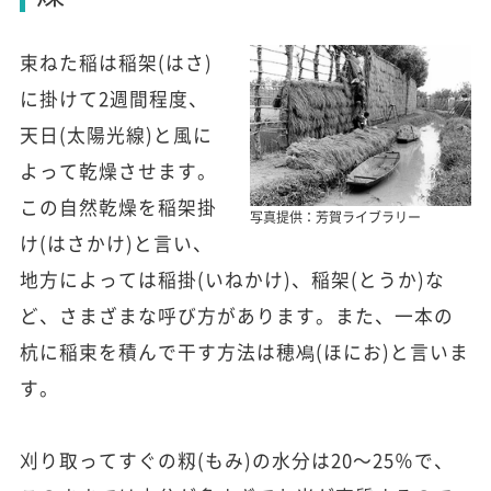
束ねた稲は稲架(はさ)
に掛けて2週間程度、
天日(太陽光線)と風に
よって乾燥させます。
この自然乾燥を稲架掛
写真提供：芳賀ライブラリー
け(はさかけ)と言い、
地方によっては稲掛(いねかけ)、稲架(とうか)な
ど、さまざまな呼び方があります。また、一本の
杭に稲束を積んで干す方法は穂鳰(ほにお)と言いま
す。
刈り取ってすぐの籾(もみ)の水分は20～25％で、