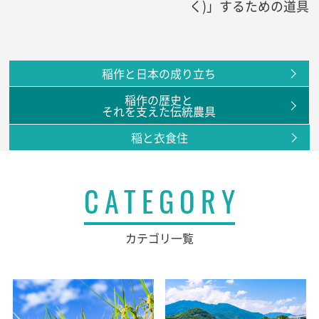
く)」するための道具
稲作と日本の成り立ち
稲作の歴史と
それを支えた伝統農具
稲と衣食住
CATEGORY
カテゴリ一覧