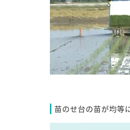
苗のせ台の苗が均等