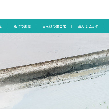
割
稲作の歴史
田んぼの生き物
田んぼと治水