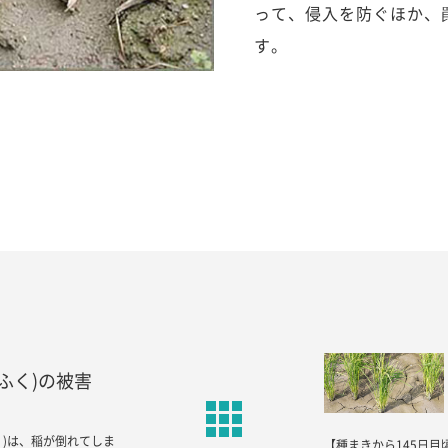
って、侵入を防ぐほか、
す。
ふく)の被害
く)は、稲が倒れてしま
【種まきから145日