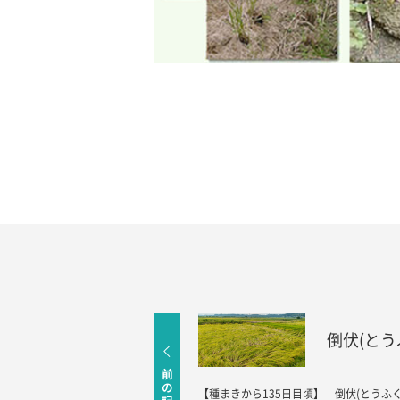
倒伏(とう
【種まきから135日目頃】 倒伏(とうふ