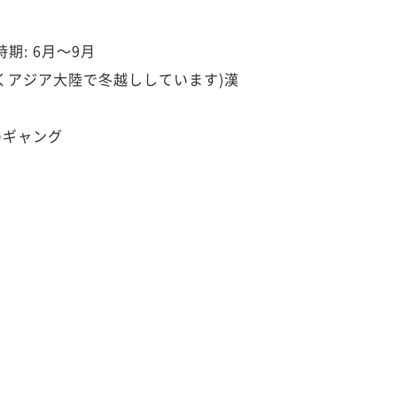
期: 6月～9月
なくアジア大陸で冬越ししています)漢
のギャング