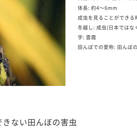
体長: 約4～6mm
成虫を見ることができる時
冬越し: 成虫(日本では
字: 雲霞
田んぼでの愛称: 田んぼ
できない田んぼの害虫