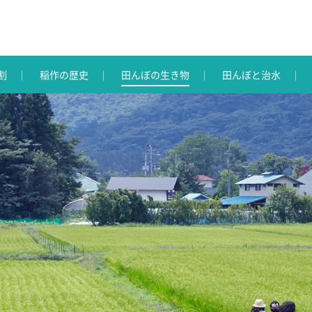
割
稲作の歴史
田んぼの生き物
田んぼと治水