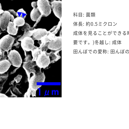
科目: 菌類
体長: 約0.5ミクロン
成体を見ることができる時
要です。)冬越し: 成体
田んぼでの愛称: 田んぼ