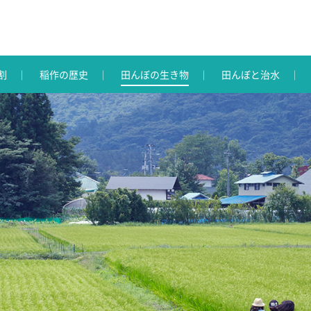
割
稲作の歴史
田んぼの生き物
田んぼと治水