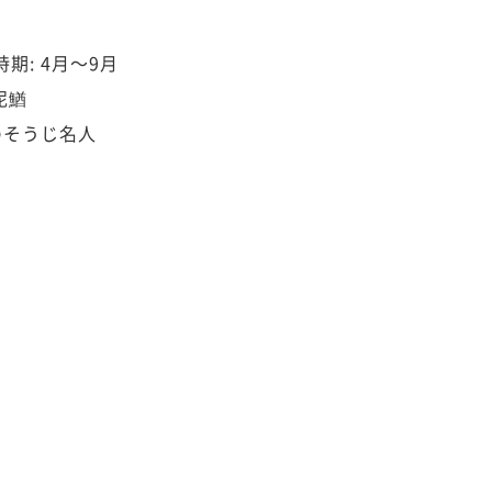
期: 4月～9月
泥鰌
のそうじ名人