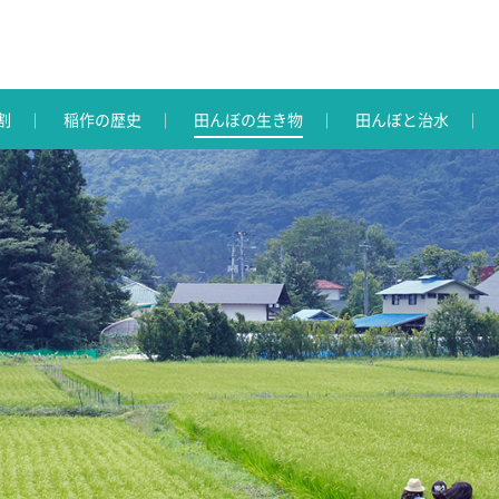
割
稲作の歴史
田んぼの生き物
田んぼと治水