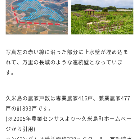
写真左の赤い線に沿った部分に止水壁が埋め込ま
れて、万里の長城のような連続壁となっていま
す。
久米島の農家戸数は専業農家416戸、兼業農家477
戸の計893戸です。
(※2005年農業センサスより～久米島町ホームペー
ジから引用)
カンジンダムは受益面積338ヘクタール、有効貯水