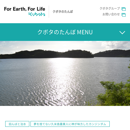
クボタグループ
クボタのたんぼ
お問い合わせ
クボタのたんぼ MENU
田んぼと治水
夢を捨てない久米島農業人に神が味方したカンジンダム