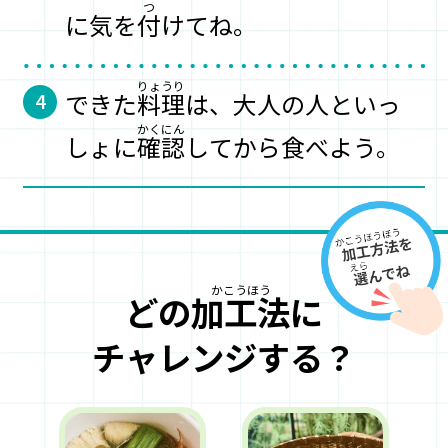
に
気を
付
けてね。
できた
料理
は、大人の人といっ
4
しょに
確認
してから食べよう。
どの
加工法
に
チャレンジする？