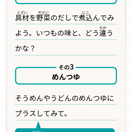
具材
を
野菜
のだしで
煮込
んでみ
よう。いつもの味と、どう
違
う
かな？
めんつゆ
そうめんやうどんの
めんつゆに
プラスしてみて。