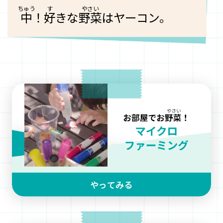
中
！
好
きな
野菜
はヤーコン。
やってみる