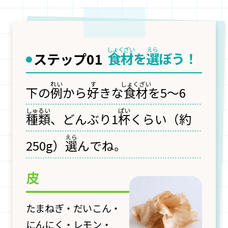
食材
を
選
ぼう！
ステップ01
下の
例
から
好
きな
食材
を5～6
種
類
、
どんぶり1
杯
くらい（約
250g）
選
んでね。
皮
たまねぎ・だいこん・
にんにく・レモン・