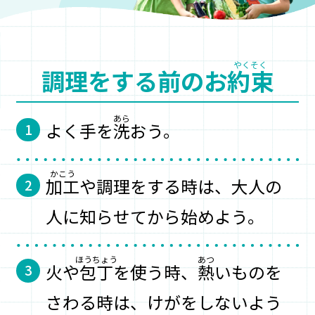
調理をする前のお
約束
よく手を
洗
おう。
1
加工
や調理をする時は、大人の
2
人に知らせてから始めよう。
火や
包丁
を使う時、
熱
いものを
3
さわる時は、けがをしないよう