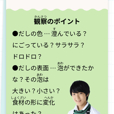
観察
のポイント
●だしの色 …
澄
んでいる？
にごっている？サラサラ？
ドロドロ？
●だしの表面 …
泡
ができたか
な？その
泡
は
大きい？小さい？
食材
の形に
変化
はあった？