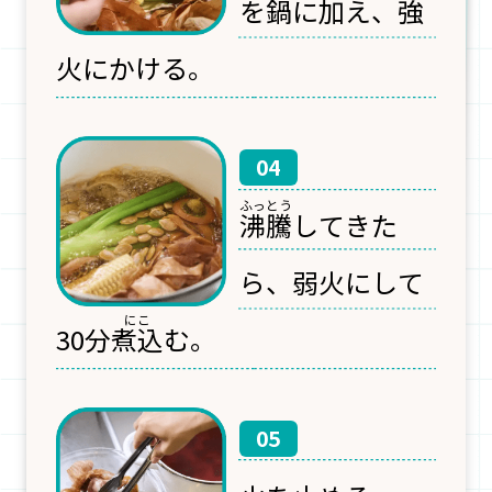
を
鍋
に加え、強
火にかける。
04
沸騰
してきた
ら、弱火にして
30分
煮込
む。
05