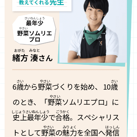
6
歳
から
野菜
づくりを始め、 10
歳
のとき、「
野菜
ソムリエプロ」に
史上最年少
で
合格
。スペシャリス
トとして
野菜
の
魅力
を全国へ
発
信