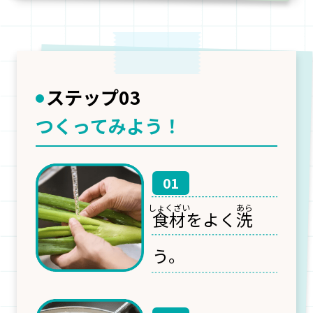
ステップ03
つくってみよう！
01
食材
をよく
洗
う。