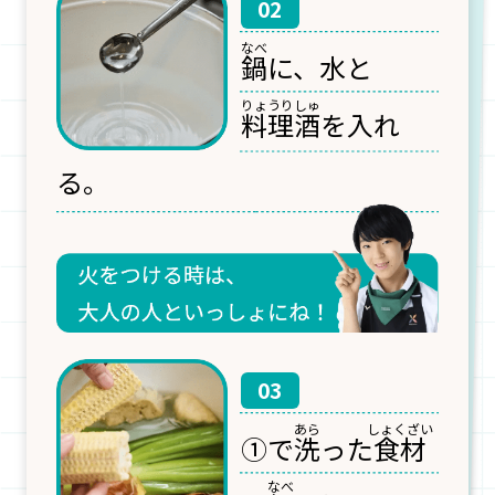
02
鍋
に、水と
料理
酒
を入れ
る。
03
①で
洗
った
食材