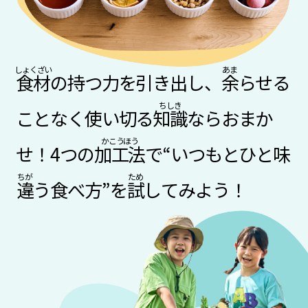
つくってみよう！
マイクロファーミング
クッキングLABO
食材
の持つ力を引き出し、
余
らせる
手づくりトラクター
アグリキッズクイズ
ことなく使い切る
知識
ならおまか
せ！
4つの
加工法
で“いつもとひと味
違
う食べ方”を
試
してみよう！
イベントに
参加
しよう！
クボタ アグリキッズサミット2025
クボタ アグリキッズキャンプ2024