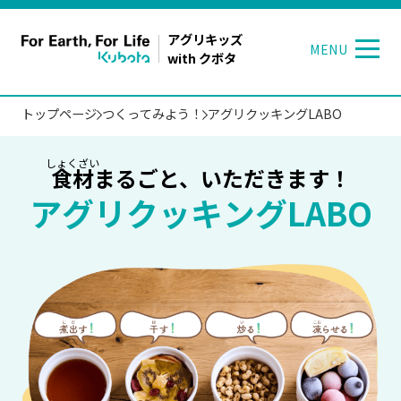
アグリキッズ
MENU
with クボタ
TOP
トップページ
つくってみよう！
アグリクッキングLABO
アグリキッズ with クボタとは
おしらせ
食材
まるごと、いただきます！
アグリクッキングLABO
お米づくりを知ろう
野菜
づくりを知ろう
玄
マイナちゃん