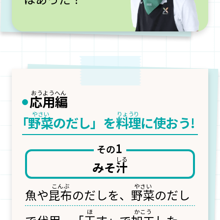
応用編
「
野菜
のだし」を
料理
に使おう
!
みそ
汁
魚や
昆布
のだしを、
野菜
のだし