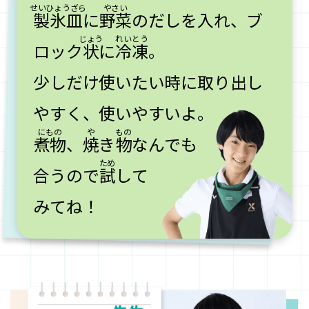
製氷皿
に
野菜
のだしを入れ、ブ
ロック
状
に
冷凍
。
少しだけ使いたい時に取り出し
やすく、使いやすいよ。
煮物
、
焼
き
物
なんでも
合うので
試
して
みてね！