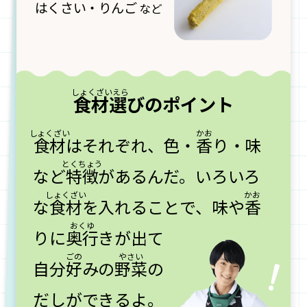
はくさい・りんご
など
食材選
びのポイント
食材
はそれぞれ、色・
香
り・味
など
特徴
があるんだ。
いろいろ
な
食材
を入れることで、味や
香
りに
奥行
きが出て
自分
好
みの
野菜
の
だしができるよ。