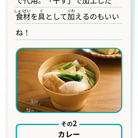
で代用。
「
干
す」で
加工
した
食
材
を
具
として
加
えるのもいい
ね！
カレー