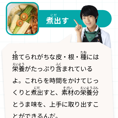
煮出
す
捨
てられがちな皮・根・
種
には
栄養
がたっぷり
含
まれている
よ。
これらを時間をかけてじっ
くりと
煮出
す
と、
素材
の
栄養分
とうま
味
を、上手に取り出すこ
とができるんだ。