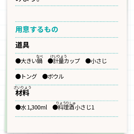
用意するもの
道具
●大きい
鍋
●
計量
カップ ●小さじ
●トング ●ボウル
材料
●水 1,300ml ●
料理酒
小さじ1