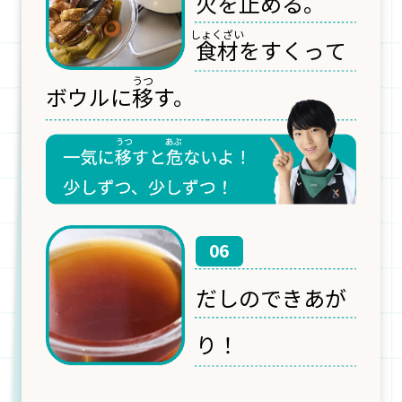
火を止める。
食材
をすくって
ボウルに
移
す。
06
だしのできあが
り！