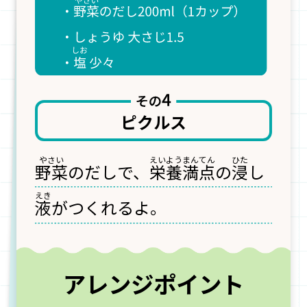
ピクルス
野菜
のだしで、
栄養満点
の
浸
し
液
がつくれるよ。
アレンジポイント