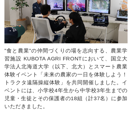
Fビレッジの楽しみ方
カフェに関するFAQ
学校・教育機関の団体様へ
”食と農業”の仲間づくりの場を志向する、農業学
ご予約・お問い合わせ
習施設 KUBOTA AGRI FRONTにおいて、国立大
学法人北海道大学（以下、北大）とスマート農業
体験イベント「未来の農家の一日を体験しよう！
サイトのご利用にあたって
個人情報保護方針
トラクタ遠隔操縦体験」を共同開催しました。イ
ベントには、小学校4年生から中学校3年生までの
サイトマップ
特定商取引法に基づく表示
児童・生徒とその保護者の18組（計37名）に参加
いただきました。