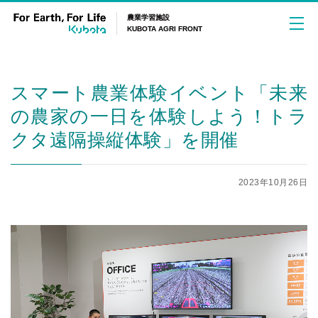
農業学習施設
KUBOTA AGRI FRONT
スマート農業体験イベント「未来
About
の農家の一日を体験しよう！トラ
カフェ
クボタアグリフロントについて
クタ遠隔操縦体験」を開催
イベント
コンセプト
2023年10月26日
営業時間・料金
イベント
AGRI QUESTについて
アクセス
イベントレポート
FAQ
ニュース
施設全体に関するFAQ