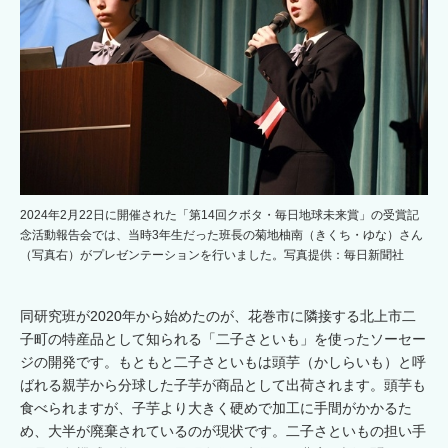
2024年2月22日に開催された「第14回クボタ・毎日地球未来賞」の受賞記
念活動報告会では、当時3年生だった班長の菊地柚南（きくち・ゆな）さん
（写真右）がプレゼンテーションを行いました。写真提供：毎日新聞社
同研究班が2020年から始めたのが、花巻市に隣接する北上市二
子町の特産品として知られる「二子さといも」を使ったソーセー
ジの開発です。もともと二子さといもは頭芋（かしらいも）と呼
ばれる親芋から分球した子芋が商品として出荷されます。頭芋も
食べられますが、子芋より大きく硬めで加工に手間がかかるた
め、大半が廃棄されているのが現状です。二子さといもの担い手