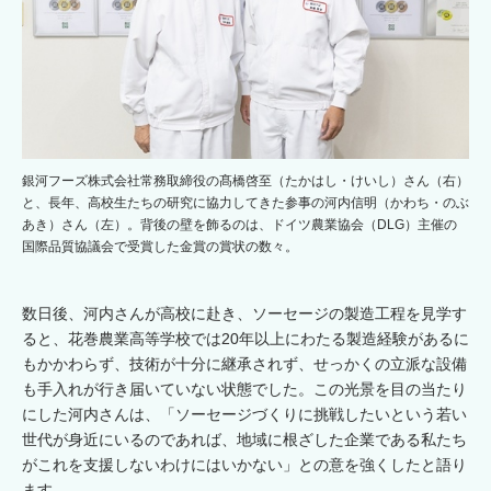
銀河フーズ株式会社常務取締役の髙橋啓至（たかはし・けいし）さん（右）
と、長年、高校生たちの研究に協力してきた参事の河内信明（かわち・のぶ
あき）さん（左）。背後の壁を飾るのは、ドイツ農業協会（DLG）主催の
国際品質協議会で受賞した金賞の賞状の数々。
数日後、河内さんが高校に赴き、ソーセージの製造工程を見学す
ると、花巻農業高等学校では20年以上にわたる製造経験があるに
もかかわらず、技術が十分に継承されず、せっかくの立派な設備
も手入れが行き届いていない状態でした。この光景を目の当たり
にした河内さんは、「ソーセージづくりに挑戦したいという若い
世代が身近にいるのであれば、地域に根ざした企業である私たち
がこれを支援しないわけにはいかない」との意を強くしたと語り
ます。