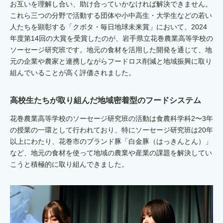
お互いを理解し合い、助け合っていかなければ解決できません。
これら三つの分野で活動する団体や小中高生・大学生などの若い
人たちを顕彰する「クボタ・毎日地球未来賞」において、2024
年度第14回の大賞を受賞したのが、岩手県立花巻農業高等学校の
ソーセージ研究班です。地元の食材を活用した開発を通じて、地
元の企業や農家と連携しながらフードロス削減と地域振興に取り
組んでいることが高く評価されました。
高校生たちが取り組んだ地域密着型のフードシステム
花巻農業高等学校のソーセージ研究班の活動は食農科学科2〜3年
の授業の一環として行われており、特にソーセージ研究班は20年
以上にわたり、花巻市のブランド豚「白金豚（はっきんとん）」
など、地元の食材を使って地域の農業や産業の課題を解決してい
こうと積極的に取り組んできました。