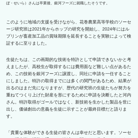
ぼ・せいら）さんは卒業後、銀河フーズに就職したそうです。
このように地域の支援を受けながら、花巻農業高等学校のソーセ
ージ研究班は2021年からホップの研究を開始し、2024年にはル
プリンが畜産加工品の賞味期限を延長することを実験によって検
証するに至りました。
生徒たちは、この画期的な技術を特許として申請できないかと考
えましたが、高校生が取得するには費用面など難しい点があるた
め、この技術を銀河フーズに譲渡し、同社に申請を一任すること
にしました。特許の取得までには多くの関門があるため、結果が
出るのはまだ先になりますが、歴代の研究班の生徒たちが努力を
重ねてつくり上げた財産を形にするために申請を決断したと河内
さん。特許取得がゴールではなく、新技術を生かした製品を世に
出し、価値創出の意義を生徒に示すことが最終目標だと語りま
す。
「貴重な体験ができる生徒の皆さんは幸せだと思います。ソーセ