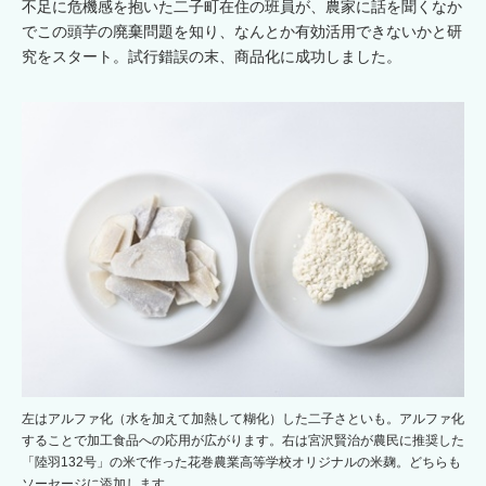
不足に危機感を抱いた二子町在住の班員が、農家に話を聞くなか
でこの頭芋の廃棄問題を知り、なんとか有効活用できないかと研
究をスタート。試行錯誤の末、商品化に成功しました。
左はアルファ化（水を加えて加熱して糊化）した二子さといも。アルファ化
することで加工食品への応用が広がります。右は宮沢賢治が農民に推奨した
「陸羽132号」の米で作った花巻農業高等学校オリジナルの米麹。どちらも
ソーセージに添加します。