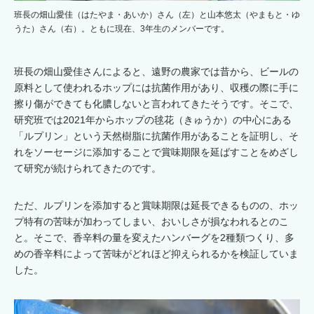
班長の畑山愛佳（はたやま・あいか）さん（左）と山本悠太（やまもと・ゆ
うた）さん（右）。ともに現在、3年生のメンバーです。
班長の畑山愛佳さんによると、遠野の農家では昔から、ビールの
原料として使われるホップには抗菌作用があり、収穫の際に手に
擦り傷ができても化膿しないと言われてきたそうです。そこで、
研究班では2021年からホップの毬花（きゅうか）の中心にある
「ルプリン」という天然樹脂に抗菌作用があることを証明し、そ
れをソーセージに添加することで賞味期限を延ばすことをめざし
て研究が続けられてきたのです。
ただ、ルプリンを添加すると賞味期限は延長できるものの、ホッ
プ特有の苦味が加わってしまい、おいしさが損なわれるとのこ
と。そこで、香辛料の量を変えたハンバーグを2種類つくり、多
めの香辛料によって苦味がどれほど抑えられるかを検証していま
した。