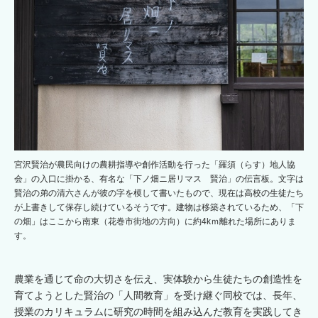
宮沢賢治が農民向けの農耕指導や創作活動を行った「羅須（らす）地人協
会」の入口に掛かる、有名な「下ノ畑ニ居リマス 賢治」の伝言板。文字は
賢治の弟の清六さんが彼の字を模して書いたもので、現在は高校の生徒たち
が上書きして保存し続けているそうです。建物は移築されているため、「下
の畑」はここから南東（花巻市街地の方向）に約4kｍ離れた場所にありま
す。
農業を通じて命の大切さを伝え、実体験から生徒たちの創造性を
育てようとした賢治の「人間教育」を受け継ぐ同校では、長年、
授業のカリキュラムに研究の時間を組み込んだ教育を実践してき