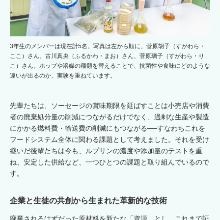
3年生のメンバーは現在計5名。写真は左から順に、菅原胡子（すがわら・
ここ）さん、古川真央（ふるかわ・まお）さん、菅原璃子（すがわら・り
こ）さん。ホップや溶媒の種類を替えることで、抗菌性や食味にどのような
違いが出るのか、実験を重ねています。
先輩たちは、ソーセージの賞味期限を延ばすことは小売店や消費
者の廃棄処分量の削減につながるだけでなく、過剰な生産や製造
にかかる燃料費・輸送費の削減にもつながる──すなわちこれを
フードシステム全体に関わる課題として考えました。それを受け
継いだ後輩たちは今も、ルプリンの濃度や添加量のテストを重
ね、安定した供給など、一つひとつの課題と取り組んでいるので
す。
企業と生徒の共創から生まれた革新的な技術
廃棄されるはずだった原材料を新たな「資源」とし、これまで証