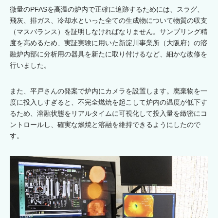
微量のPFASを高温の炉内で正確に追跡するためには、スラグ、
飛灰、排ガス、冷却水といった全ての生成物について物質の収支
（マスバランス）を証明しなければなりません。サンプリング精
度を高めるため、実証実験に用いた新淀川事業所（大阪府）の溶
融炉内部に分析用の器具を新たに取り付けるなど、細かな改修を
行いました。
また、平戸さんの発案で炉内にカメラを設置します。廃棄物を一
度に投入しすぎると、不完全燃焼を起こして炉内の温度が低下す
るため、溶融状態をリアルタイムに可視化して投入量を緻密にコ
ントロールし、確実な燃焼と溶融を維持できるようにしたので
す。