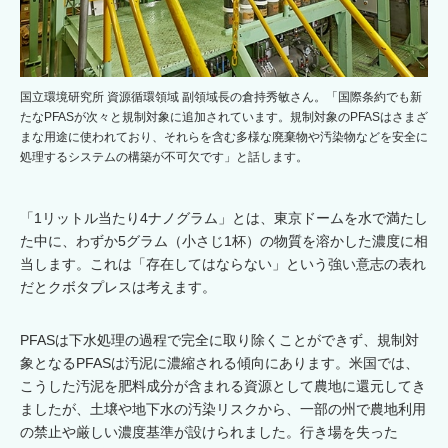
国立環境研究所 資源循環領域 副領域長の倉持秀敏さん。「国際条約でも新
たなPFASが次々と規制対象に追加されています。規制対象のPFASはさまざ
まな用途に使われており、それらを含む多様な廃棄物や汚染物などを安全に
処理するシステムの構築が不可欠です」と話します。
「1リットル当たり4ナノグラム」とは、東京ドームを水で満たし
た中に、わずか5グラム（小さじ1杯）の物質を溶かした濃度に相
当します。これは「存在してはならない」という強い意志の表れ
だとクボタプレスは考えます。
PFASは下水処理の過程で完全に取り除くことができず、規制対
象となるPFASは汚泥に濃縮される傾向にあります。米国では、
こうした汚泥を肥料成分が含まれる資源として農地に還元してき
ましたが、土壌や地下水の汚染リスクから、一部の州で農地利用
の禁止や厳しい濃度基準が設けられました。行き場を失った