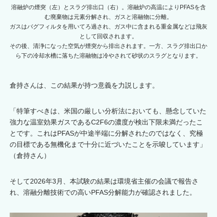
溶融炉の煙突（左）とスラグ排出口（右）。溶融炉の高温によりPFASを含
む廃棄物は元素分解され、ガスと溶融物に分離。
ガスはバグフィルタを用いてろ過され、ガス中に含まれる重金属などは飛灰
として回収されます。
その後、清浄になった空気が煙突から排出されます。一方、スラグ排出口か
ら下の冷却水槽に落ちた溶融物は冷やされて砂状のスラグとなります。
倉持さんは、この結果が持つ意義を力説します。
「特筆すべきは、米国の厳しい分析法においても、懸念していた
強力な温室効果ガスであるC2F6の濃度が検出下限未満だったこ
とです。これはPFASが中途半端に分解されたのではなく、究極
の目標である無機化まで十分に近づいたことを示唆しています」
（倉持さん）
そして2026年3月、本試験の結果は環境省主催の会議で報告さ
れ、溶融分離技術での高いPFAS分解能力が確認されました。