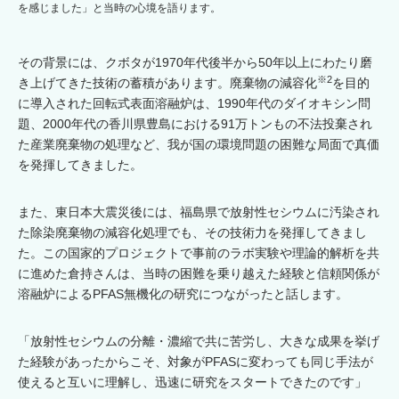
を感じました」と当時の心境を語ります。
その背景には、クボタが1970年代後半から50年以上にわたり磨
※2
き上げてきた技術の蓄積があります。廃棄物の減容化
を目的
に導入された回転式表面溶融炉は、1990年代のダイオキシン問
題、2000年代の香川県豊島における91万トンもの不法投棄され
た産業廃棄物の処理など、我が国の環境問題の困難な局面で真価
を発揮してきました。
また、東日本大震災後には、福島県で放射性セシウムに汚染され
た除染廃棄物の減容化処理でも、その技術力を発揮してきまし
た。この国家的プロジェクトで事前のラボ実験や理論的解析を共
に進めた倉持さんは、当時の困難を乗り越えた経験と信頼関係が
溶融炉によるPFAS無機化の研究につながったと話します。
「放射性セシウムの分離・濃縮で共に苦労し、大きな成果を挙げ
た経験があったからこそ、対象がPFASに変わっても同じ手法が
使えると互いに理解し、迅速に研究をスタートできたのです」