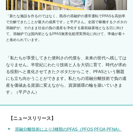
「新たな施設を作るのではなく、既存の溶融炉の通常運転でPFASを高効率
で分解できたことが最大の成果です」と平戸さん。全国で稼働するクボタの
溶融炉が、そのまま社会の負の遺産を浄化する最前線基地となる日に向け
て、溶融炉では国内初となるPFAS無害化処理実用化に向けて、準備が着々
と進められています。
「私たちが享受してきた便利さの代償を、未来の世代へ残しては
なりません。半世紀にわたり技術と人を大切に育て、時代が求め
る役割へと進化させてきたクボタだからこそ、PFASという難題
にも立ち向かうことができます。私たちの溶融分離技術で負の遺
産を価値ある資源に変えながら、資源循環の輪を築いていきま
す」（平戸さん）
【ニュースリリース】
溶融分離技術により3種類のPFAS（PFOS,PFOA,PFNA）