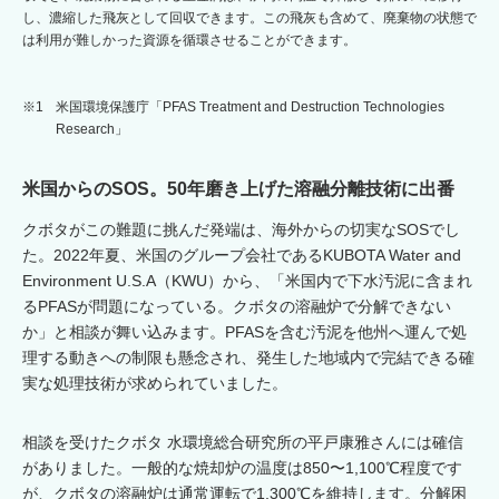
し、濃縮した飛灰として回収できます。この飛灰も含めて、廃棄物の状態で
は利用が難しかった資源を循環させることができます。
※1
米国環境保護庁「PFAS Treatment and Destruction Technologies
Research」
米国からのSOS。50年磨き上げた溶融分離技術に出番
クボタがこの難題に挑んだ発端は、海外からの切実なSOSでし
た。2022年夏、米国のグループ会社であるKUBOTA Water and
Environment U.S.A（KWU）から、「米国内で下水汚泥に含まれ
るPFASが問題になっている。クボタの溶融炉で分解できない
か」と相談が舞い込みます。PFASを含む汚泥を他州へ運んで処
理する動きへの制限も懸念され、発生した地域内で完結できる確
実な処理技術が求められていました。
相談を受けたクボタ 水環境総合研究所の平戸康雅さんには確信
がありました。一般的な焼却炉の温度は850〜1,100℃程度です
が、クボタの溶融炉は通常運転で1,300℃を維持します。分解困