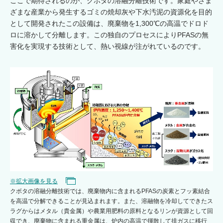
ここで期待されるのが、クボタの溶融分離技術です。家庭やさま
ざまな産業から発生するゴミの焼却灰や下水汚泥の資源化を目的
として開発されたこの設備は、廃棄物を1,300℃の高温でドロド
ロに溶かして分離します。この独自のプロセスによりPFASの無
害化を実現する技術として、熱い視線が注がれているのです。
※拡大画像を見る
クボタの溶融分離技術では、廃棄物内に含まれるPFASの炭素とフッ素結合
を高温で分解できることが見込まれます。また、溶融物を冷却してできたス
ラグからはメタル（貴金属）や農業用肥料の原料となるリンが資源として回
収でき、廃棄物に含まれる重金属は、炉内の高温で揮散して排ガスに移行