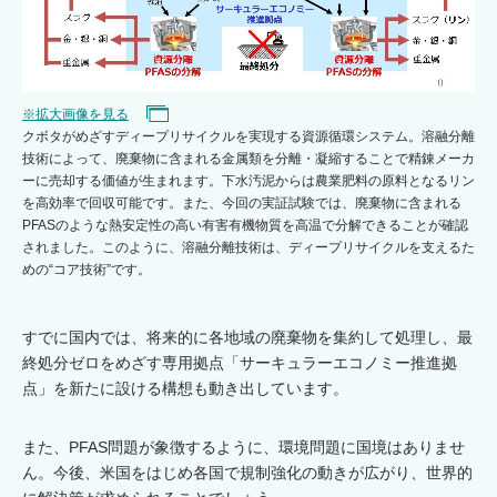
※拡大画像を見る
クボタがめざすディープリサイクルを実現する資源循環システム。溶融分離
技術によって、廃棄物に含まれる金属類を分離・凝縮することで精錬メーカ
ーに売却する価値が生まれます。下水汚泥からは農業肥料の原料となるリン
を高効率で回収可能です。また、今回の実証試験では、廃棄物に含まれる
PFASのような熱安定性の高い有害有機物質を高温で分解できることが確認
されました。このように、溶融分離技術は、ディープリサイクルを支えるた
めの“コア技術”です。
すでに国内では、将来的に各地域の廃棄物を集約して処理し、最
終処分ゼロをめざす専用拠点「サーキュラーエコノミー推進拠
点」を新たに設ける構想も動き出しています。
また、PFAS問題が象徴するように、環境問題に国境はありませ
ん。今後、米国をはじめ各国で規制強化の動きが広がり、世界的