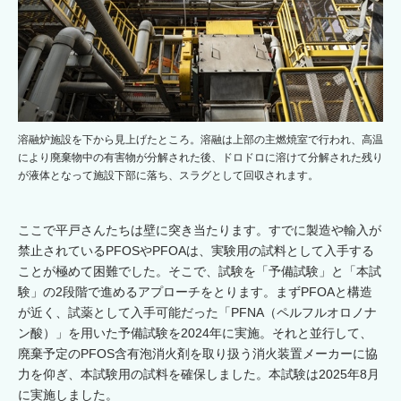
溶融炉施設を下から見上げたところ。溶融は上部の主燃焼室で行われ、高温
により廃棄物中の有害物が分解された後、ドロドロに溶けて分解された残り
が液体となって施設下部に落ち、スラグとして回収されます。
ここで平戸さんたちは壁に突き当たります。すでに製造や輸入が
禁止されているPFOSやPFOAは、実験用の試料として入手する
ことが極めて困難でした。そこで、試験を「予備試験」と「本試
験」の2段階で進めるアプローチをとります。まずPFOAと構造
が近く、試薬として入手可能だった「PFNA（ペルフルオロノナ
ン酸）」を用いた予備試験を2024年に実施。それと並行して、
廃棄予定のPFOS含有泡消火剤を取り扱う消火装置メーカーに協
力を仰ぎ、本試験用の試料を確保しました。本試験は2025年8月
に実施しました。