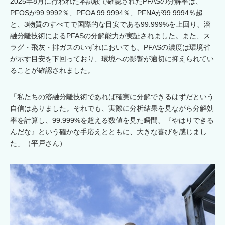
2025年8月に行われた本試験で確認されたPFASの分解率は、
PFOSが99.9992％、PFOA 99.9994％、PFNAが99.9994％超
と、3物質のすべてで国際的な目安である99.999%を上回り、溶
融分離技術によるPFASの分解能力が実証されました。また、ス
ラグ・飛灰・排ガスのいずれにおいても、PFASの濃度は環境省
が示す目安を下回っており、環境への影響が適切に抑えられてい
ることが確認されました。
「私たちの溶融分離技術であれば確実に分解できるはずだという
自信はありました。それでも、実際に分析結果を見ながら分解効
率を計算し、99.999%を超える数値を見た瞬間、『やはりできる
んだな』という確かな手応えとともに、大きな喜びを感じまし
た」（平戸さん）