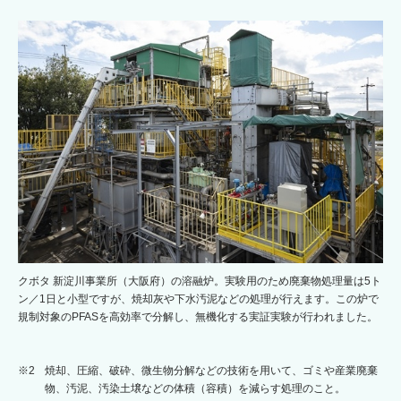
クボタ 新淀川事業所（大阪府）の溶融炉。実験用のため廃棄物処理量は5ト
ン／1日と小型ですが、焼却灰や下水汚泥などの処理が行えます。この炉で
規制対象のPFASを高効率で分解し、無機化する実証実験が行われました。
※2
焼却、圧縮、破砕、微生物分解などの技術を用いて、ゴミや産業廃棄
物、汚泥、汚染土壌などの体積（容積）を減らす処理のこと。