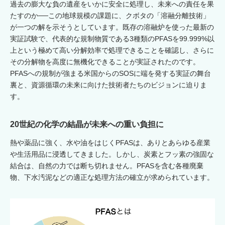
過去の膨大な負の遺産をいかに安全に処理し、未来への責任を果
たすのか──この地球規模の課題に、クボタの「溶融分離技術」
が一つの解を示そうとしています。既存の溶融炉を使った最新の
実証試験で、代表的な規制物質である3種類のPFASを99.999%以
上という極めて高い分解効率で処理できることを確認し、さらに
その分解物を高度に無機化できることが実証されたのです。
PFASへの規制が強まる米国からのSOSに端を発する実証の舞台
裏と、資源循環の未来に向けた技術者たちのビジョンに迫りま
す。
20世紀の化学の結晶が未来への重い負担に
熱や薬品に強く、水や油をはじくPFASは、ありとあらゆる産業
や生活用品に浸透してきました。しかし、炭素とフッ素の強固な
結合は、自然の力では断ち切れません。PFASを含む各種廃棄
物、下水汚泥などの適正な処理方法の確立が求められています。