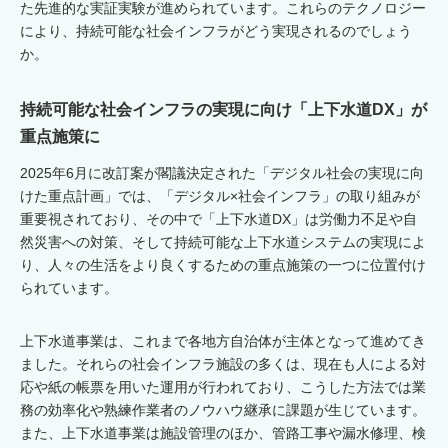
た先進的な実証実験が進められています。これらのテクノロジー
により、持続可能な社会インフラがどう実現されるのでしょう
か。
持続可能な社会インフラの実現に向け「上下水道DX」が
重点施策に
2025年6月に改訂案が閣議決定された「デジタル社会の実現に向
けた重点計画」では、「デジタル×社会インフラ」の取り組みが
重要視されており、その中で「上下水道DX」は労働力不足や自
然災害への対策、そして持続可能な上下水道システムの実現によ
り、人々の生活をより良くするための重点施策の一つに位置付け
られています。
上下水道事業は、これまで各地方自治体が主体となって進めてき
ました。それらの社会インフラ施設の多くは、現在も人による対
応や紙の帳票を用いた運用が行われており、こうした方法では業
務の効率化や熟練作業者のノウハウ継承に課題が生じています。
また、上下水道事業は施設管理のほか、管路工事や漏水修理、検