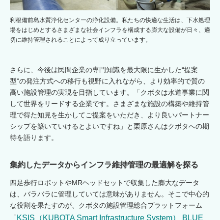
利根備前島水質浄化センターの浄化設備。私たちの快適な生活は、下水処理
場をはじめとするさまざまな社会インフラを構成する膨大な設備が日々、適
切に維持管理されることによって成り立っています。
さらに、今後は民間企業の専門知識を最大限に生かした“提案
型”の発注方式への移行も視野に入れながら、より効率的で質の
高い施設管理の実現を目指しています。「クボタは水道事業に関
して世界をリードする企業です。さまざまな施設の構築や維持管
理で得た知見を生かしてご提案をいただき、より良いパートナー
シップを築いていけるとよいですね」と栗原さんはクボタへの期
待を語ります。
集約したデータからインフラ維持管理の最適解を探る
四足歩行ロボットやMRヘッドセットで収集した膨大なデータ
は、バラバラに管理していては意味がありません。そこで中心的
な役割を果たすのが、クボタの施設管理総合プラットフォーム
KSIS（KUBOTA Smart Infrastructure System） BLUE
「