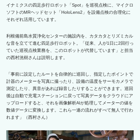
イナミクスの四足歩行ロボット「Spot」を巡視点検に、マイクロ
ソフトのMRヘッドセット「HoloLens2」を設備点検の合理化に
それぞれ活用しています。
利根備前島水質浄化センターの施設内を、カタカタとリズミカル
な音を立てて進む四足歩行ロボット。「従来、人が1日に2回行っ
ていた巡視点検業務を、このロボットが代替しています」と担当
の西村洸樹さんは説明します。
「事前に設定したルートを自律的に巡回し、指定したポイントで
計器のメーターを写真に撮ったり、設備の温度をサーモカメラで
測定したり、異音があれば録音したりすることができます。巡回
後は自動で充電ステーションに戻って写真データをクラウドにア
ップロードすると、それを画像解析AIが処理してメーターの値を
数値データに変換します。これら一連の流れがすべて無人で行わ
れます」（西村さん）