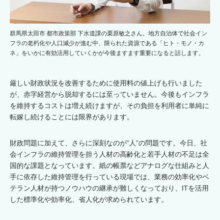
群馬県太田市 都市政策部 下水道課の栗原敏之さん。地方自治体で社会イン
フラの老朽化や人口減少が進む中、限られた資源である「ヒト・モノ・カ
ネ」をいかに有効活用していくかが今後ますます重要になると話します。
厳しい財政状況を改善するために使用料の値上げも行いました
が、赤字経営から脱却するには至っていません。今後もインフラ
を維持するコストは増え続けますが、その負担を利用者に単純に
転嫁し続けることには限界があります。
財政問題に加えて、さらに深刻なのが“人”の問題です。今日、社
会インフラの維持管理を担う人材の高齢化と若手人材の不足は全
国的な課題となっています。紙の帳票などアナログな仕組みと人
手に依存した維持管理を行っている現場では、業務の効率化やベ
テラン人材が持つノウハウの継承が難しくなっており、ITを活用
した標準化や効率化、省人化が求められています。