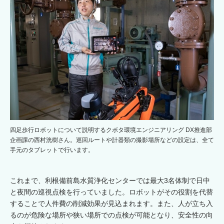
四足歩行ロボットについて説明するクボタ環境エンジニアリング DX推進部
企画課の西村洸樹さん。巡回ルートや計器類の撮影場所などの設定は、全て
手元のタブレットで行います。
これまで、利根備前島水質浄化センターでは最大3名体制で日中
と夜間の巡視点検を行っていました。ロボットがその役割を代替
することで人件費の削減効果が見込まれます。また、人が立ち入
るのが危険な場所や狭い場所での点検が可能となり、安全性の向