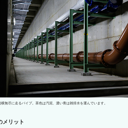
縦横無尽に走るパイプ。茶色は汚泥、濃い青は雑排水を運んでいます。
のメリット