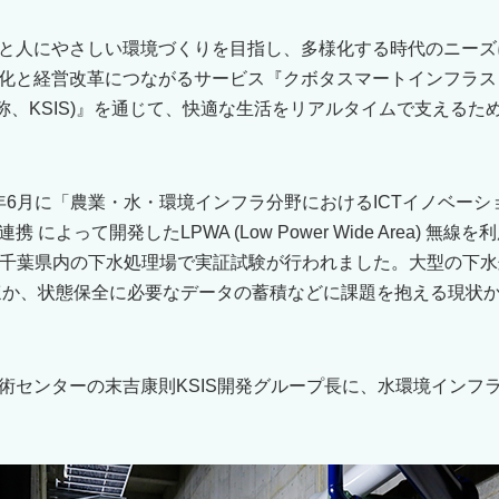
と人にやさしい環境づくりを目指し、多様化する時代のニーズ
と経営改革につながるサービス『クボタスマートインフラストラク
e System (略称、KSIS)』を通じて、快適な生活をリアルタイムで支
6年6月に「農業・水・環境インフラ分野におけるICTイノベー
によって開発したLPWA (Low Power Wide Area) 無
月、千葉県内の下水処理場で実証試験が行われました。大型の下
ほか、状態保全に必要なデータの蓄積などに課題を抱える現状
術センターの末吉康則KSIS開発グループ長に、水環境インフラ