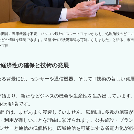
の閲覧に専用機器は不要。パソコン以外にスマートフォンからも、処理施設のどこに
などの情報を確認できます。遠隔操作で状況確認も可能になりました」と語る、末吉康
ープ長。
で経済性の確保と技術の発展
集める背景には、センサーや通信機器、そしてIT技術の著しい発
入が始まり、新たなビジネスの機会や生産性を生み出しています
化が顕著です。
野では、まだあまり浸透していません。広範囲に多数の施設が
・利用が難しいことを理由に挙げられます。公共施設・プラント
ンサーと通信の低価格化、広域通信を可能にする省電力化が必