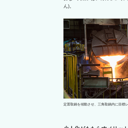
ん)。
定置取鍋を傾動させ、三角取鍋内に目標