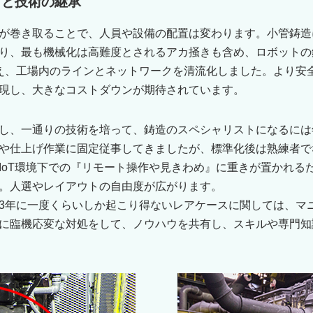
トと技術の継承
が巻き取ることで、人員や設備の配置は変わります。小管鋳造
り、最も機械化は高難度とされるアカ掻きも含め、ロボットの
え、工場内のラインとネットワークを清流化しました。より安
現し、大きなコストダウンが期待されています。
し、一通りの技術を培って、鋳造のスペシャリストになるには
や仕上げ作業に固定従事してきましたが、標準化後は熟練者で
IoT環境下での『リモート操作や見きわめ』に重きが置かれる
。人選やレイアウトの自由度が広がります。
3年に一度くらいしか起こり得ないレアケースに関しては、マ
に臨機応変な対処をして、ノウハウを共有し、スキルや専門知