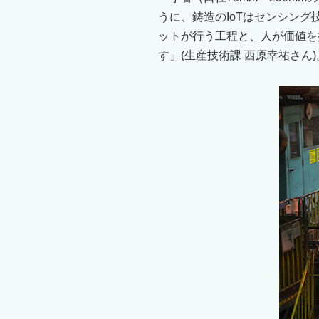
うに、鋳造のIoTはセンシン
ットが行う工程と、人が価値を
す」(生産技術課 西原幸祐さん)