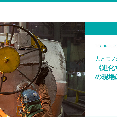
TECHNOLO
人とモノ
《進化
の現場