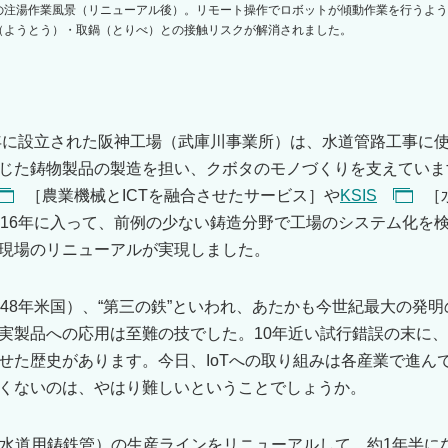
の注湯作業風景（リニューアル後）。リモート操作でロボットが傾動作業を行うよう
（ようとう）・取鍋（とりべ）との接触リスクが解消されました。
0年に設立された阪神工場（武庫川事業所）は、水道管路工事に
じた鋳物製品の製造を担い、クボタのモノづくりを支えています
［農業機械とICTを融合させたサービス］や
KSIS
［
016年に入って、前例の少ない鋳造分野で工場のシステム化を
現場のリニューアルが実現しました。
948年米国）、“第三の鉄”といわれ、あたかも今世紀最大の発
実製品への応用は至難の技でした。10年近い試行錯誤の末に
せた歴史があります。今日、IoTへの取り組みは各産業で進ん
くないのは、やはり難しいということでしょうか。
mmの水道用鋳鉄管）の生産ラインをリニューアルして、約1年半