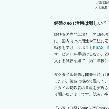
小管鋳造
人と溶湯
鋳造のIoT活用は難しい？
鋳鉄管の専門工場として194
に、国内向けの用途や工法に応
動きを受け、クボタも
KSAS
サービス］を手掛けるなか、2
入する試験を経て、約半年後に
ダクタイル鋳鉄は開発当時（1
したが、製造は極めて難しく、
クタイル鋳鉄管の量産を実現さ
り聞かないようです。試みが多
「小管（口径75mm～250