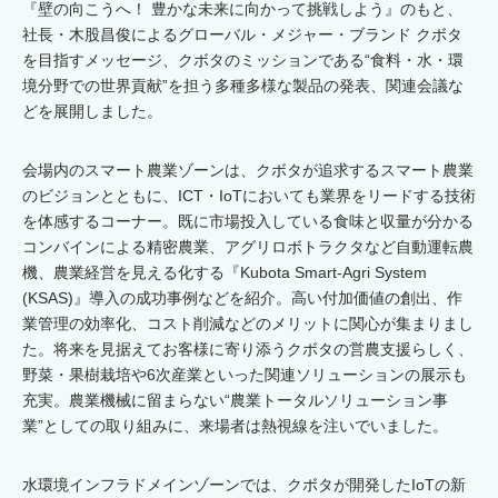
『壁の向こうへ！ 豊かな未来に向かって挑戦しよう』のもと、
社長・木股昌俊によるグローバル・メジャー・ブランド クボタ
を目指すメッセージ、クボタのミッションである“食料・水・環
境分野での世界貢献”を担う多種多様な製品の発表、関連会議な
どを展開しました。
会場内のスマート農業ゾーンは、クボタが追求するスマート農業
のビジョンとともに、ICT・IoTにおいても業界をリードする技術
を体感するコーナー。既に市場投入している食味と収量が分かる
コンバインによる精密農業、アグリロボトラクタなど自動運転農
機、農業経営を見える化する『Kubota Smart-Agri System
(KSAS)』導入の成功事例などを紹介。高い付加価値の創出、作
業管理の効率化、コスト削減などのメリットに関心が集まりまし
た。将来を見据えてお客様に寄り添うクボタの営農支援らしく、
野菜・果樹栽培や6次産業といった関連ソリューションの展示も
充実。農業機械に留まらない“農業トータルソリューション事
業”としての取り組みに、来場者は熱視線を注いでいました。
水環境インフラドメインゾーンでは、クボタが開発したIoTの新