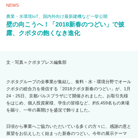
NEWS
農業・水環境IoT、国内外向け最新建機など一挙公開
壁の向こうへ！「2018新春のつどい」で披
露、クボタの飽くなき進化
文・写真＝クボタプレス編集部
クボタグループの全事業が集結し、食料・水・環境分野でオール
クボタの総合力を発信する「2018クボタ新春のつどい」が、1月
24・25日、京都パルスプラザにて開催されました。お取引先様
をはじめ、個人投資家様、学生の皆様など、約5,459名もの来場
を賜り、一年の幕開けを盛況で飾りました。
日頃から事業へご協力いただいている多くの方々に、感謝の意と
展望をお伝えしたく始まった新春のつどい。今年の展示テーマ