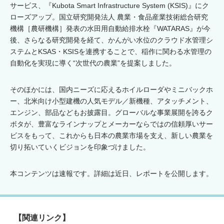
サービス、『Kubota Smart Infrastructure System (KSIS)』にク
ローズアップ。国立研究開発法人 農業・食品産業技術総合研究
機構［農研機構］発表の水田用自動給排水栓『WATARAS』が今
後、さらなる研究開発を経て、かんがい水位のクラウド水管理シ
ステムとKSAS・KSISを連携することで、稲作に関わる水管理の
自動化を実現に導く“次世代の農業”を提案しました。
そのほかには、国内ニーズに応えるホイルローダやミニバックホ
ー、北米向け小型建機の人気モデル／新機種、アタッチメント、
エンジン、部品などもお披露目。グローバルな事業展開を誇るク
ボタが、豊富なラインナップとメーカーならではの信頼厚いサー
ビスをもって、これからも日本の農業市場を支え、新しい農業を
切り拓いていくビジョンを印象づけました。
本コンテンツは速報です。詳細は近日、レポートを公開します。
【関連リンク】