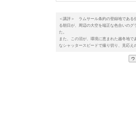
＜講評＞ ラムサール条約の登録地である
る朝日が、周辺の大空を端正な色合いのグ
た。
また、この沼が、環境に恵まれた越冬地で
なシャッタースピードで撮り切り、見応え