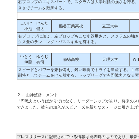
右プロップのエキスパートで、スクラムは大学屈指の強さを誇る。
きさでチームを鼓舞する。
こいけ けんた
熊谷工業高校
立正大学
小池 健太
右プロップに加え、左プロップもこなす器用さと、スクラムの強さ
クス並のランニング・パススキルを有する。
いとう ゆうじ
修徳高校
天理大学
Ｗ
伊藤 有司
スピードとパワーを兼ね備え、鋭い嗅覚でトライを量産する。１年
副将としてチームをけん引する。トップリーグでも即戦力となる素
２． 山神監督コメント
「即戦力というばかりではなく、リーダーシップがあり、将来のス
できました。彼らの加入がスピアーズを新たなステージに引き上げ
プレスリリースに記載されている情報は発表時のものであり、最新