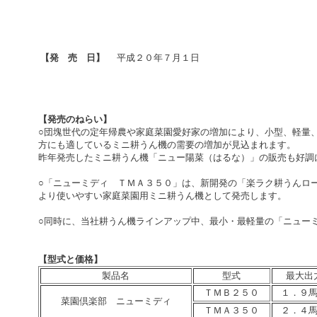
【発 売 日】
平成２０年７月１日
【発売のねらい】
○団塊世代の定年帰農や家庭菜園愛好家の増加により、小型、軽量
方にも適しているミニ耕うん機の需要の増加が見込まれます。
昨年発売したミニ耕うん機「ニュー陽菜（はるな）」の販売も好調
○「ニューミディ ＴＭＡ３５０」は、新開発の「楽ラク耕うんロ
より使いやすい家庭菜園用ミニ耕うん機として発売します。
○同時に、当社耕うん機ラインアップ中、最小・最軽量の「ニュー
【型式と価格】
製品名
型式
最大出
ＴＭＢ２５０
１．９
菜園倶楽部 ニューミディ
ＴＭＡ３５０
２．４