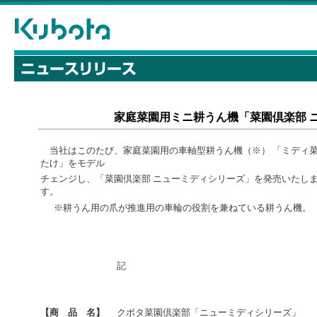
家庭菜園用ミニ耕うん機「菜園倶楽部 
当社はこのたび、家庭菜園用の車軸型耕うん機（※） 「ミディ
たけ」をモデル
チェンジし、「菜園倶楽部 ニューミディシリーズ」を発売いたし
す。
※耕うん用の爪が推進用の車輪の役割を兼ねている耕うん機。
記
【商 品 名】
クボタ菜園倶楽部「ニューミディシリーズ」