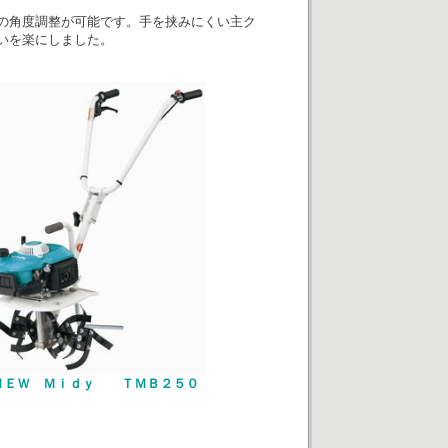
の角度調整が可能です。手を挟みにくい主ク
いを楽にしました。
ＮＥＷ Ｍｉｄｙ ＴＭＢ２５０