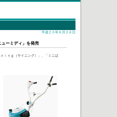
平成２０年６月２６日
ニューミディ」を発売
菜ｎｉｎｇ（サイニング）」、「ミニば
ま