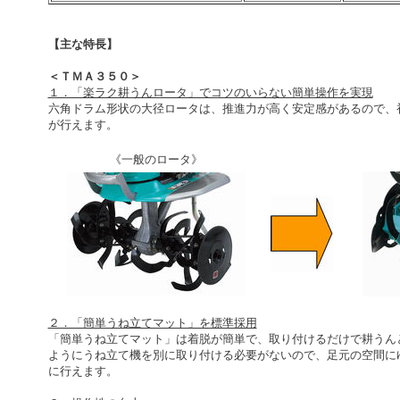
【主な特長】
＜ＴＭＡ３５０＞
１．「楽ラク耕うんロータ」でコツのいらない簡単操作を実現
六角ドラム形状の大径ロータは、推進力が高く安定感があるので、
が行えます。
《一般のロータ》
２．「簡単うね立てマット」を標準採用
「簡単うね立てマット」は着脱が簡単で、取り付けるだけで耕うん
ようにうね立て機を別に取り付ける必要がないので、足元の空間に
に行えます。