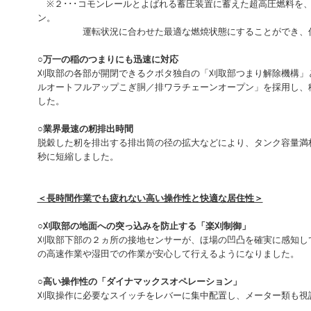
※２･･･コモンレールとよばれる蓄圧装置に蓄えた超高圧燃料を
ン。
運転状況に合わせた最適な燃焼状態にすることができ、低燃
○万一の稲のつまりにも迅速に対応
刈取部の各部が開閉できるクボタ独自の「刈取部つまり解除機構」
ルオートフルアップこぎ胴／排ワラチェーンオープン」を採用し、
した。
○業界最速の籾排出時間
脱穀した籾を排出する排出筒の径の拡大などにより、タンク容量満
秒に短縮しました。
＜長時間作業でも疲れない高い操作性と快適な居住性＞
○刈取部の地面への突っ込みを防止する「楽刈制御」
刈取部下部の２ヵ所の接地センサーが、ほ場の凹凸を確実に感知し
の高速作業や湿田での作業が安心して行えるようになりました。
○高い操作性の「ダイナマックスオペレーション」
刈取操作に必要なスイッチをレバーに集中配置し、メーター類も視