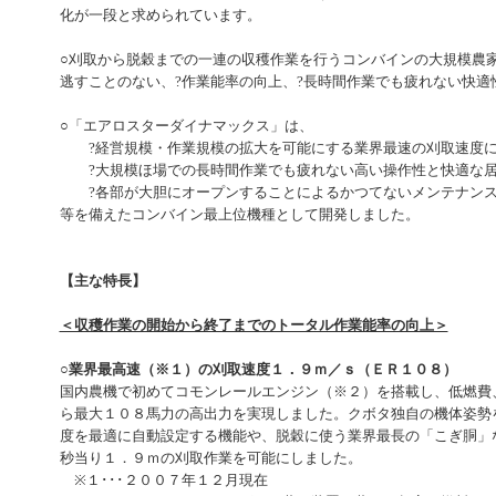
化が一段と求められています。
○刈取から脱穀までの一連の収穫作業を行うコンバインの大規模農
逃すことのない、?作業能率の向上、?長時間作業でも疲れない快適
○「エアロスターダイナマックス」は、
?経営規模・作業規模の拡大を可能にする業界最速の刈取速度に
?大規模ほ場での長時間作業でも疲れない高い操作性と快適な
?各部が大胆にオープンすることによるかつてないメンテナン
等を備えたコンバイン最上位機種として開発しました。
【主な特長】
＜収穫作業の開始から終了までのトータル作業能率の向上＞
○業界最高速（※１）の刈取速度１．９ｍ／ｓ（ＥＲ１０８）
国内農機で初めてコモンレールエンジン（※２）を搭載し、低燃費
ら最大１０８馬力の高出力を実現しました。クボタ独自の機体姿勢
度を最適に自動設定する機能や、脱穀に使う業界最長の「こぎ胴」
秒当り１．９ｍの刈取作業を可能にしました。
※１･･･２００７年１２月現在