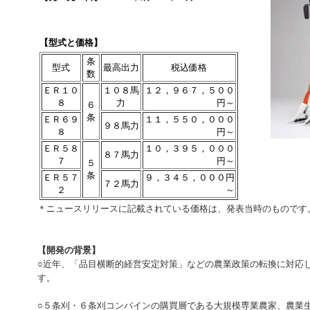
【型式と価格】
条
型式
最高出力
税込価格
数
ＥＲ１０
１０８馬
１２，９６７，５００
８
力
円～
６
条
ＥＲ６９
１１，５５０，０００
９８馬力
８
円～
ＥＲ５８
１０，３９５，０００
８７馬力
７
円～
５
条
ＥＲ５７
９，３４５，０００円
７２馬力
２
～
＊ニュースリリースに記載されている価格は、発表当時のものです
【開発の背景】
○近年、「品目横断的経営安定対策」などの農業政策の転換に対応
す。
○５条刈・６条刈コンバインの購買層である大規模専業農家、農業