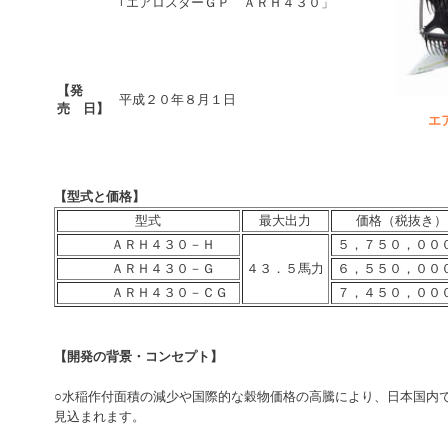
｢エアロスターＧＰ ＡＲＨ４３０」
【発
平成２０年８月１日
売 日】
エ
【型式と価格】
型式
最大出力
価格（税抜き）
ＡＲＨ４３０－Ｈ
５，７５０，００
ＡＲＨ４３０－Ｇ
４３．５馬力
６，５５０，００
ＡＲＨ４３０－ＣＧ
７，４５０，００
【開発の背景・コンセプト】
○水稲作付面積の減少や国際的な穀物価格の高騰により、日本国内
見込まれます。