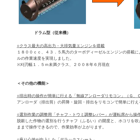
ドラム型（従来機）
○クラス最大の高出力・大排気量エンジンを搭載
１８００ｃｃ、４３．５馬力のターボディーゼルエンジンの搭載に
ルの作業速度を実現しました。
※刈刃幅１．５ｍ未満クラス、２００８年６月現在
＜その他の機能＞
○排出時の操作が簡単に行える「無線アンローダリモコン」（Ｇ、
アンローダ（排出筒）の昇降・旋回・排出をリモコンで簡単に行え
○選別作業の調整用「チャフ・トウミ調整レバー」が運転席から操
脱穀した作物の選別を行うチャフ（ふるい）の開度と、ホコリを吹
ままで操作できるので、作業効率が上がります。
○座り心地が向上した「デラックスシート」