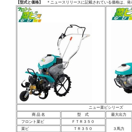
【型式と価格】
＊ニュースリリースに記載されている価格は、発
ニュー菜ビシリーズ
商 品 名
型 式
最大出力
フロント菜ビ
ＦＴＲ３５０
菜ビ
ＴＲ３５０
３馬力