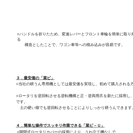
○ハンドルを折りたため、変速レバーとフロント車輪を簡単に取り
る
構造としたことで、ワゴン車等への積み込みが容易です。
３．最安価の「菜ビ」
○当社の耕うん専用機としては最安価を実現し、初めて購入される
○ロータリを逆回転させる逆転機構と正・逆両用爪を新たに採用し
です。
土の硬い畑でも逆回転させることによりしっかり耕うんできます
４．簡単な操作でスッキリ作業できる「菜ビ－Ｕ」
○開閉式ロータリカバーの採用により、うね立て機なしで