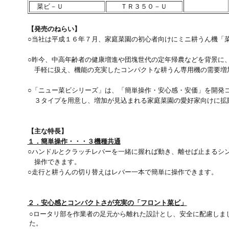
菜ビ－Ｕ
ＴＲ３５０－Ｕ
【発売のねらい】
○当社は平成１６年７月、家庭菜園の初心者向けにミニ耕うん機「
○昨今、中高年齢者の健康増進や団塊世代の定年帰農などを背景に
手軽に扱え、機能の充実したコンパクトな耕うん専用機の需要増
○「ニュー菜ビシリーズ」は、「簡単操作・安心感・安価」を開発
３タイプを用意し、増加が見込まれる家庭菜園の愛好家向けに拡
【主な特長】
１．簡単操作・・・３機種共通
○ハンドルとクラッチレバーを一緒に握れば動き、離せば止まるシ
操作できます。
○走行と耕うんの切り替えはレバー一本で簡単に操作できます。
２．安心感とコンパクトさが充実の「フロント菜ビ」
○ロータリ部を作業者の足元から離れた設計とし、安全に配慮しま
た。