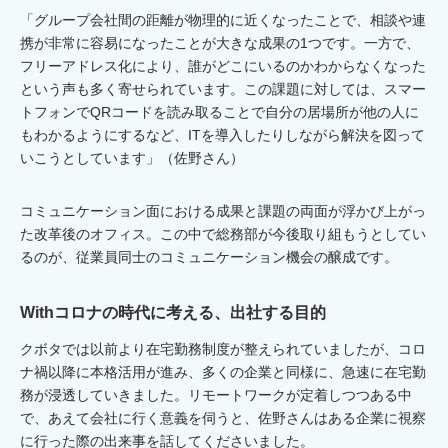
「グループ会社間の距離が物理的に近くなったことで、相談や連
携が非常に容易になったことが大きな成果の1つです。一方で、
フリーアドレス化により、誰がどこにいるのかわからなくなった
という声も多く寄せられています。この課題に対しては、スマー
トフォンでQRコードを読み取ることで自分の居場所が他の人に
もわかるようにするなど、ITを導入したりしながら解決を図って
いこうとしています」（佐野さん）
コミュニケーション面における成果と課題の両面が浮かび上がっ
た改革後のオフィス。この中で総務部が今後取り組もうとしてい
るのが、従業員同士のコミュニケーション機会の醸成です。
Withコロナの時代に考える、出社する目的
クボタでは以前より在宅勤務制度が整えられていましたが、コロ
ナ禍以降に本格活用が進み、多くの企業と同様に、急速に在宅勤
務が浸透していきました。リモートワークが定着しつつある中
で、あえて会社に行く意義を伺うと、佐野さんはある企業に視察
に行った際の出来事を話してくださいました。