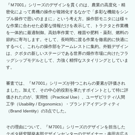
『Ｍ7001』シリーズのデザインを貫くのは、農業の高度化・精
密化によって農機の操作が複雑化するなかで「多彩な機能をシン
プル操作で思いのままに」という考え方。操作部モニタには様々
な作業に合わせた必要な情報だけを表示して、トラクタと作業機
を一体的に最適制御。高効率作業で、種苗や肥料・薬剤、燃料の
節約に寄与します。そして、長時間に渡る作業を徹底的に快適に
するべく、これらの操作部をアームレストに集約。外観デザイン
は、クボタの新しいステージである世界の畑作市場に向けたフラ
ッグシップモデルとして、力強く精悍なスタイリングとしていま
す。
審査では、『Ｍ7001』シリーズが持つこれらの要素が評価され
ました。加えて、その中心的役割を果たすポイントとして特に評
価されたのが、実用性（Practical Use）、ユーザビリティ/人間
工学（Usability / Ergonomics）・ブランドアイデンティティ
（Brand Identity）の3点でした。
その理由について、『Ｍ7001』シリーズのデザインを担当した
クボタ研究開発本部デザインセンターのデザイナー・串田吉広さ